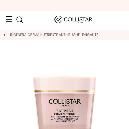
Viso
RIGENERA CREMA NUTRIENTE ANTI-RUGHE LEVIGANTE
K
A
T
E
G
O
R
I
E
T
r
a
t