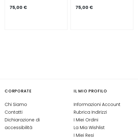
75,00 €
75,00 €
S
i
e
r
i
e
A
t
t
i
v
i
CORPORATE
IL MIO PROFILO
i
n
Chi Siamo
Informazioni Account
G
Contatti
Rubrica Indirizzi
o
Dichiarazione di
I Miei Ordini
c
accessibilità
La Mia Wishlist
c
I Miei Resi