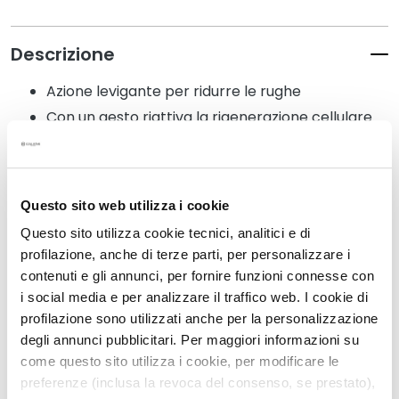
t
e
r
Descrizione
g
e
Azione levigante per ridurre le rughe
n
Con un gesto riattiva la rigenerazione cellulare
t
Texture ricca per un nutrimento istantaneo
i
e
Senza: siliconi, ingredienti di origine animale
s
Dermatologicamente testato
t
Questo sito web utilizza i cookie
r
Questo sito utilizza cookie tecnici, analitici e di
u
profilazione, anche di terze parti, per personalizzare i
Dettagli
c
contenuti e gli annunci, per fornire funzioni connesse con
c
i social media e per analizzare il traffico web. I cookie di
a
profilazione sono utilizzati anche per la personalizzazione
Come usarlo
n
degli annunci pubblicitari. Per maggiori informazioni su
t
come questo sito utilizza i cookie, per modificare le
i
Informazioni sulla sicurezza
preferenze (inclusa la revoca del consenso, se prestato),