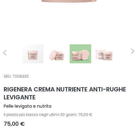
t
a
m
e
n
t
i
s
p
e
c
SKU:
7008330
i
RIGENERA CREMA NUTRIENTE ANTI-RUGHE
f
LEVIGANTE
i
c
Pelle levigata e nutrita
i
Il prezzo più basso negli ultimi 30 giorni: 75,00 €
75,00 €
D
e