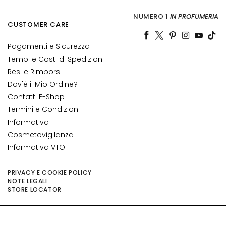
e
NUMERO 1
IN PROFUMERIA
C
CUSTOMER CARE
r
e
Pagamenti e Sicurezza
m
Tempi e Costi di Spedizioni
e
Resi e Rimborsi
v
Dov'è il Mio Ordine?
i
Contatti E-Shop
s
Termini e Condizioni
o
Informativa
C
Cosmetovigilanza
o
Informativa VTO
n
t
PRIVACY E COOKIE POLICY
o
NOTE LEGALI
r
STORE LOCATOR
n
o
©2026 Collistar S.p.A. con Socio Unico, via G.B. Pirelli, 19 - 20124 Milano - Italy
o