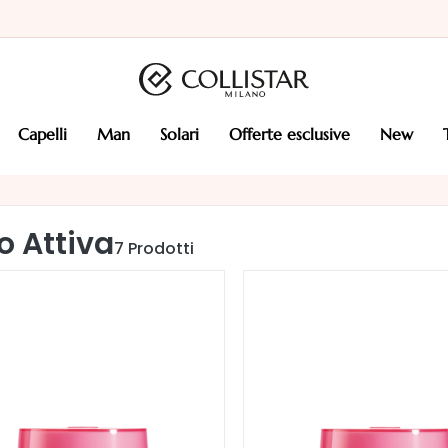
capelli
man
solari
offerte esclusive
new
o Attiva
7
Prodotti