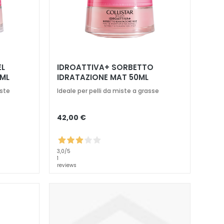
EL
IDROATTIVA+ SORBETTO
0ML
IDRATAZIONE MAT 50ML
iste
Ideale per pelli da miste a grasse
42,00 €
3,0
/5
1
reviews