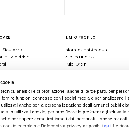
CARE
IL MIO PROFILO
 Sicurezza
Informazioni Account
i di Spedizioni
Rubrica Indirizzi
rsi
I Miei Ordini
 Ordine?
La Mia Wishlist
Shop
I Miei Resi
 cookie
ndizioni
tecnici, analitici e di profilazione, anche di terze parti, per perso
 Cosmetovigilanza
r fornire funzioni connesse con i social media e per analizzare il t
 VTO
 utilizzati anche per la personalizzazione degli annunci pubblicit
 sito utilizza i cookie, per modificare le preferenze (inclusa la 
nché per sapere come trattiamo i dati personali – anche raccolti
a cookie completa e l’informativa privacy disponibili
qui
. Le rico