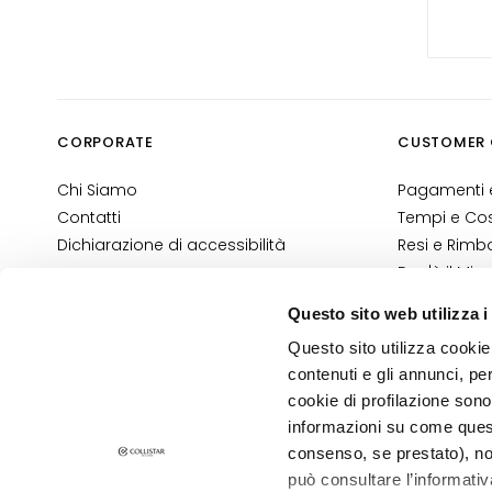
LÖSUNGEN FÜR
Zone Specifiche
Cellulite
Pelle rilassata
CORPORATE
CUSTOMER 
Pelle secca o
disidratata
Chi Siamo
Pagamenti e
Adiposità localizzate
Contatti
Tempi e Cost
Dichiarazione di accessibilità
Resi e Rimbo
Trattamenti seno
Dov'è il Mio
LINIEN
Contatti E-
Glass Skin
Questo sito web utilizza i
Termini e Co
Rassodanti
Questo sito utilizza cookie 
Informativa
contenuti e gli annunci, pe
Informativa
Anticellulite e
cookie di profilazione sono
snellenti
informazioni su come questo
PRIVACY E COOKIE POLICY
Make Up
consenso, se prestato), no
NOTE LEGALI
GESICHT
STORE LOCATOR
può consultare l’informativ