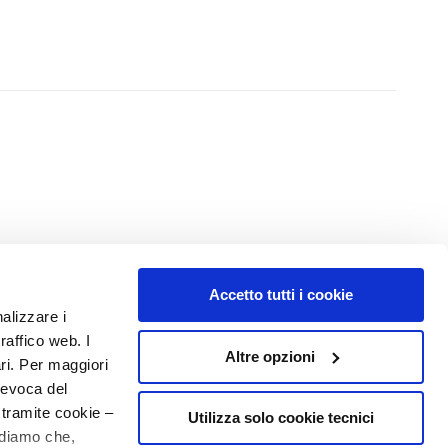
Accetto tutti i cookie
NUMERO 1
IN PROFUMERIA
nalizzare i
raffico web. I
Altre opzioni
ari. Per maggiori
revoca del
 tramite cookie –
Utilizza solo cookie tecnici
rdiamo che,