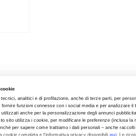
VITÀ
 cookie
tecnici, analitici e di profilazione, anche di terze parti, per perso
r fornire funzioni connesse con i social media e per analizzare il t
CARE
IL MIO PROFILO
 utilizzati anche per la personalizzazione degli annunci pubblicit
 Sicurezza
Informazioni Account
 sito utilizza i cookie, per modificare le preferenze (inclusa la 
i di Spedizioni
Rubrica Indirizzi
nché per sapere come trattiamo i dati personali – anche raccolti
a cookie completa e l’informativa privacy disponibili
qui
. Le rico
rsi
I Miei Ordini