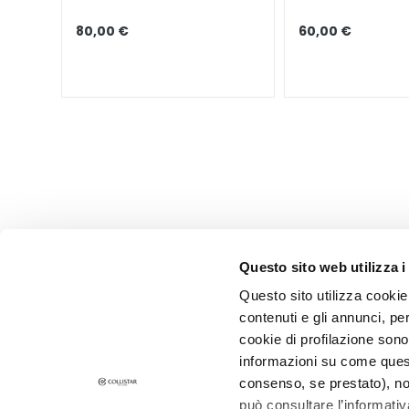
LABBRA LONGE
KATEGORIE
CELLULARE
Creme e Oli
80,00 €
60,00 €
Bagno e Doccia
Scrub corpo
Deodoranti
Autoabbronzanti
supersieri
BEDARF
Autoabbronzanti
Glass Skin
Questo sito web utilizza i
Idratazione e
Questo sito utilizza cookie 
nutrimento
contenuti e gli annunci, pe
CORPORATE
CUSTOMER 
Rassodanti
cookie di profilazione sono
Chi Siamo
Pagamenti e
informazioni su come questo
Anticellulite e
Contatti
Tempi e Cost
consenso, se prestato), no
snellenti
può consultare l’informativ
Dichiarazione di accessibilità
Resi e Rimbo