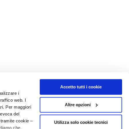
Accetto tutti i cookie
nalizzare i
raffico web. I
Altre opzioni
ari. Per maggiori
revoca del
 tramite cookie –
Utilizza solo cookie tecnici
rdiamo che,