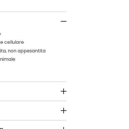
e
e cellulare
ita, non appesantita
 animale