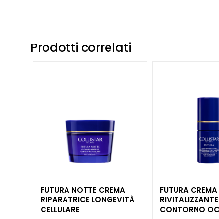
Pelle sensibile
Rughe
Perdita di tono e
Prodotti correlati
compattezza
LINIEN
Gocce Magiche
Attivi Puri
Idro Attiva
Rigenera
Lift HD+
Futura
Unica
FUTURA NOTTE CREMA
FUTURA CREMA
NOT
RIPARATRICE LONGEVITÀ
RIVITALIZZANTE
CELLULARE
CONTORNO OCC
CORPO