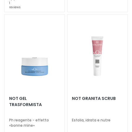
e
1
reviews
C
r
e
m
e
v
i
s
o
C
o
n
t
NOT GEL
NOT GRANITA SCRUB
o
TRASFORMISTA
r
n
Ph reagente - effetto
Esfolia, idrata e nutre
o
«bonne mine»
o