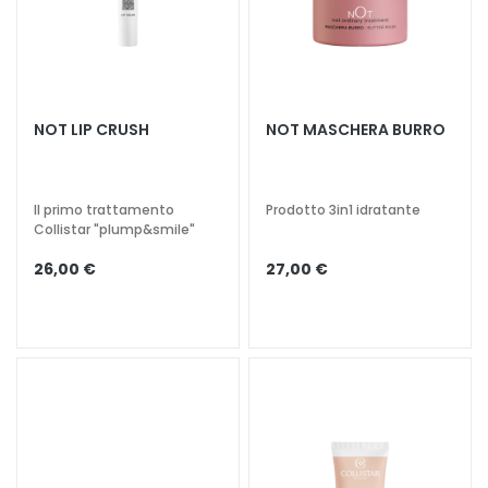
t
e
r
g
e
n
NOT LIP CRUSH
NOT MASCHERA BURRO
t
i
e
Il primo trattamento
Prodotto 3in1 idratante
s
Collistar "plump&smile"
t
26,00 €
27,00 €
r
u
c
c
a
n
t
i