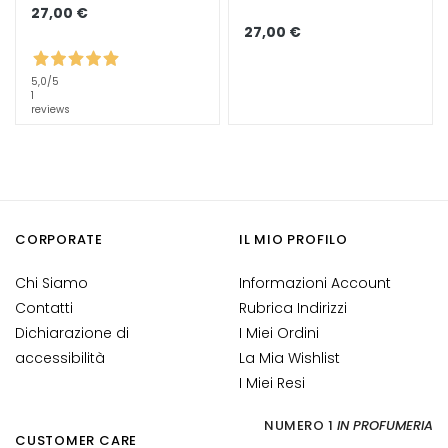
27,00 €
c
27,00 €
c
h
5,0
/5
i
1
e
reviews
l
a
b
b
r
CORPORATE
IL MIO PROFILO
a
Chi Siamo
Informazioni Account
B
Contatti
Rubrica Indirizzi
E
D
Dichiarazione di
I Miei Ordini
A
accessibilità
La Mia Wishlist
R
I Miei Resi
F
NUMERO 1
IN PROFUMERIA
G
CUSTOMER CARE