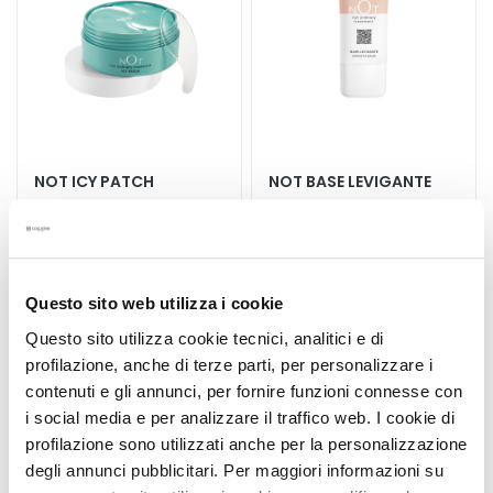
M
a
s
c
h
e
r
NOT ICY PATCH
NOT BASE LEVIGANTE
e
e
d
E
Anti-stress e anti-ageing
Effetto immediato - oil free
s
Questo sito web utilizza i cookie
f
39,00 €
o
Questo sito utilizza cookie tecnici, analitici e di
31,00 €
l
profilazione, anche di terze parti, per personalizzare i
i
contenuti e gli annunci, per fornire funzioni connesse con
5,0
/5
a
1
i social media e per analizzare il traffico web. I cookie di
reviews
n
profilazione sono utilizzati anche per la personalizzazione
t
degli annunci pubblicitari. Per maggiori informazioni su
i