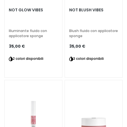
t
NOT GLOW VIBES
NOT BLUSH VIBES
a
m
e
Illuminante fluido con
Blush fluido con applicatore
n
applicatore sponge
sponge
t
i
35,00 €
35,00 €
s
p
2 colori disponibili
3 colori disponibili
e
c
i
f
i
c
i
D
e