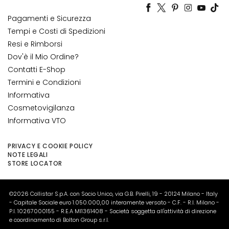
o
Pagamenti e Sicurezza
c
c
Tempi e Costi di Spedizioni
e
Resi e Rimborsi
M
Dov'è il Mio Ordine?
a
Contatti E-Shop
g
Termini e Condizioni
i
Informativa
c
Cosmetovigilanza
h
Informativa VTO
e
A
PRIVACY E COOKIE POLICY
NOTE LEGALI
n
STORE LOCATOR
t
i
-
©2026 Collistar S.p.A. con Socio Unico, via G.B. Pirelli, 19 - 20124 Milano - Italy
e
- Capitale Sociale euro 1.050.000,00 interamente versato - C.F. - R.I. Milano -
P.I. 10267000155 - R.E.A MI1361408 - Società soggetta all'attività di direzione
t
e coordinamento di Bolton Group s.r.l.
à