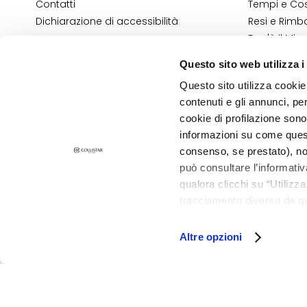
Contatti
Tempi e Cost
Pelle sensibile
Dichiarazione di accessibilità
Resi e Rimbo
Rughe
Dov'è il Mio
Contatti E-
Perdita di tono e
Questo sito web utilizza i
Termini e Co
compattezza
Questo sito utilizza cookie 
Informativa
LINIEN
contenuti e gli annunci, pe
Informativa
Gocce Magiche
cookie di profilazione sono
informazioni su come questo
Attivi Puri
PRIVACY E COOKIE POLICY
consenso, se prestato), no
NOTE LEGALI
Idro Attiva
STORE LOCATOR
può consultare l’informativ
Rigenera
qualora clicchi su “Utilizz
tracciamento diverso da que
Lift HD+
©2026 Collistar S.p.A. con Socio Unico, via G.B. Pirelli, 19 - 20124 Mil
all’installazione di tutti i 
Futura
granulare, quali cookie aut
Altre opzioni
Unica
NOT
CORPO