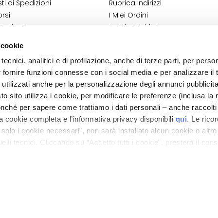
i di Spedizioni
Rubrica Indirizzi
rsi
I Miei Ordini
 Ordine?
La Mia Wishlist
Shop
I Miei Resi
 cookie
ndizioni
tecnici, analitici e di profilazione, anche di terze parti, per perso
 Cosmetovigilanza
r fornire funzioni connesse con i social media e per analizzare il t
 VTO
 utilizzati anche per la personalizzazione degli annunci pubblicit
 sito utilizza i cookie, per modificare le preferenze (inclusa la 
nché per sapere come trattiamo i dati personali – anche raccolti
a cookie completa e l’informativa privacy disponibili
qui
. Le rico
a solo i cookie necessari”, non sarà installato alcun cookie o altr
lli tecnici. Cliccando su “Accetto tutti i cookie”, presterà il con
ano - Italy - Capitale Sociale euro 1.050.000,00 interamente versato - C.F. - R.I. Milan
direzione e coordinamento di Bolton Group s.r.l.
cookie utilizzati dal sito. Cliccando su “Altre opzioni”, potrà scegli
orizzare.