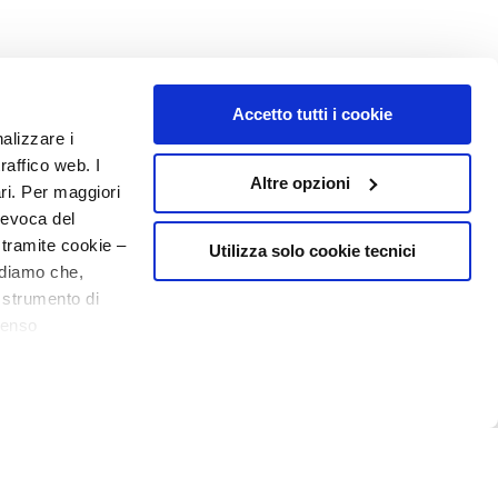
Accetto tutti i cookie
NUMERO 1
IN PROFUMERIA
nalizzare i
raffico web. I
Altre opzioni
ari. Per maggiori
revoca del
 tramite cookie –
Utilizza solo cookie tecnici
rdiamo che,
o strumento di
senso
o - P.I. 10267000155 - R.E.A MI1361408 - Società soggetta all'attività di
ere, in modo più