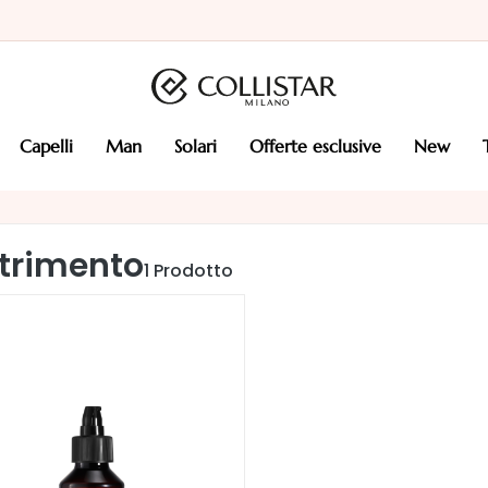
capelli
man
solari
offerte esclusive
new
trimento
1
Prodotto