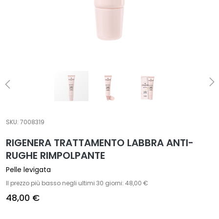
t
a
m
e
n
t
i
s
p
e
c
SKU:
7008319
i
RIGENERA TRATTAMENTO LABBRA ANTI-
f
RUGHE RIMPOLPANTE
i
c
Pelle levigata
i
Il prezzo più basso negli ultimi 30 giorni: 48,00 €
48,00 €
D
e