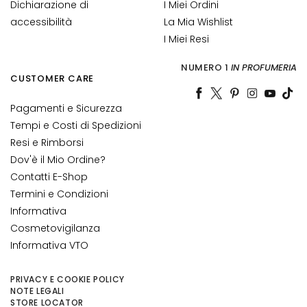
e
Dichiarazione di
I Miei Ordini
accessibilità
La Mia Wishlist
C
I Miei Resi
r
e
NUMERO 1
IN PROFUMERIA
m
CUSTOMER CARE
e
v
Pagamenti e Sicurezza
i
Tempi e Costi di Spedizioni
s
Resi e Rimborsi
o
Dov'è il Mio Ordine?
Contatti E-Shop
C
o
Termini e Condizioni
n
Informativa
t
Cosmetovigilanza
o
Informativa VTO
r
n
PRIVACY E COOKIE POLICY
o
NOTE LEGALI
STORE LOCATOR
o