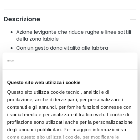
t
e
r
Descrizione
g
e
Azione levigante che riduce rughe e linee sottili
n
della zona labiale
t
Con un gesto dona vitalità alle labbra
i
Favorisce il microcircolo e ravviva il colore
e
naturale
s
t
Senza: siliconi, ingredienti di origine animale,
r
profumo, coloranti
Questo sito web utilizza i cookie
u
Dermatologicamente testato
Questo sito utilizza cookie tecnici, analitici e di
c
profilazione, anche di terze parti, per personalizzare i
c
contenuti e gli annunci, per fornire funzioni connesse con
a
Dettagli
i social media e per analizzare il traffico web. I cookie di
n
profilazione sono utilizzati anche per la personalizzazione
t
i
degli annunci pubblicitari. Per maggiori informazioni su
Come usarlo
come questo sito utilizza i cookie, per modificare le