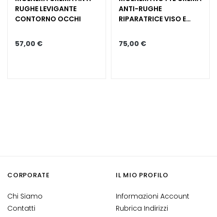
RUGHE LEVIGANTE
ANTI-RUGHE
S
CONTORNO OCCHI
RIPARATRICE VISO E
i
COLLO
e
57,00 €
75,00 €
r
i
e
A
t
t
i
v
i
i
n
G
CORPORATE
IL MIO PROFILO
o
c
Chi Siamo
Informazioni Account
c
Contatti
Rubrica Indirizzi