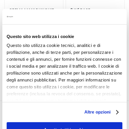
t
CREMA MANI E UNGHIE
3 IN1 BASE -
a
RIPARATRICE GIORNO-
RAFFORZATORE -
m
NOTTE
FISSATORE
e
Con estratto di vino
Un vero trattamento di
n
Questo sito web utilizza i cookie
Sauvignon del Trentino
bellezza per le tue unghie:
t
base, rafforzatore,
i
Questo sito utilizza cookie tecnici, analitici e di
Prodotto non disponibile
fissatore
s
17,00 €
profilazione, anche di terze parti, per personalizzare i
p
contenuti e gli annunci, per fornire funzioni connesse con
e
i social media e per analizzare il traffico web. I cookie di
5,0
/5
1
c
profilazione sono utilizzati anche per la personalizzazione
reviews
i
degli annunci pubblicitari. Per maggiori informazioni su
f
come questo sito utilizza i cookie, per modificare le
i
preferenze (inclusa la revoca del consenso, se prestato),
c
nonché per sapere come trattiamo i dati personali –
i
anche raccolti tramite cookie – può consultare
CORPORATE
IL MIO PROFILO
Altre opzioni
l’informativa cookie completa e l’informativa privacy
D
disponibili
qui
. Le ricordiamo che, qualora clicchi su
e
Chi Siamo
Informazioni Account
“Utilizza solo i cookie necessari”, non sarà installato