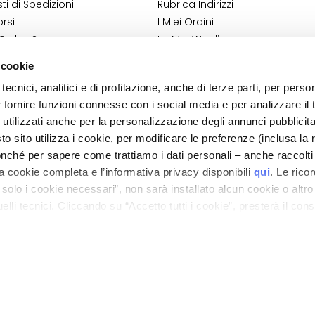
i di Spedizioni
Rubrica Indirizzi
rsi
I Miei Ordini
 Ordine?
La Mia Wishlist
Shop
I Miei Resi
 cookie
ndizioni
tecnici, analitici e di profilazione, anche di terze parti, per perso
 Cosmetovigilanza
r fornire funzioni connesse con i social media e per analizzare il t
 VTO
 utilizzati anche per la personalizzazione degli annunci pubblicit
 sito utilizza i cookie, per modificare le preferenze (inclusa la 
nché per sapere come trattiamo i dati personali – anche raccolti
a cookie completa e l’informativa privacy disponibili
qui
. Le rico
a solo i cookie necessari”, non sarà installato alcun cookie o altr
lli tecnici. Cliccando su “Accetto tutti i cookie”, presterà il con
ano - Italy - Capitale Sociale euro 1.050.000,00 interamente versato - C.F. - R.I. Milan
direzione e coordinamento di Bolton Group s.r.l.
cookie utilizzati dal sito. Cliccando su “Altre opzioni”, potrà scegli
orizzare.