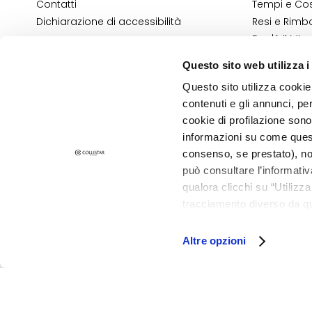
Contatti
Tempi e Cost
Pelle sensibile
Dichiarazione di accessibilità
Resi e Rimbo
Rughe
Dov'è il Mio
Contatti E-
Perdita di tono e
Questo sito web utilizza i
Termini e Co
compattezza
Questo sito utilizza cookie 
Informativa
LINIEN
contenuti e gli annunci, pe
Informativa
Gocce Magiche
cookie di profilazione sono
informazioni su come questo
Attivi Puri
PRIVACY E COOKIE POLICY
consenso, se prestato), no
NOTE LEGALI
Idro Attiva
STORE LOCATOR
può consultare l’informativ
Rigenera
qualora clicchi su “Utilizz
tracciamento diverso da que
Lift HD+
©2026 Collistar S.p.A. con Socio Unico, via G.B. Pirelli, 19 - 20124 Mil
all’installazione di tutti i 
Futura
granulare, quali cookie aut
Altre opzioni
Unica
NOT
CORPO