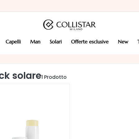
capelli
man
solari
offerte esclusive
new
ick solare
1
Prodotto