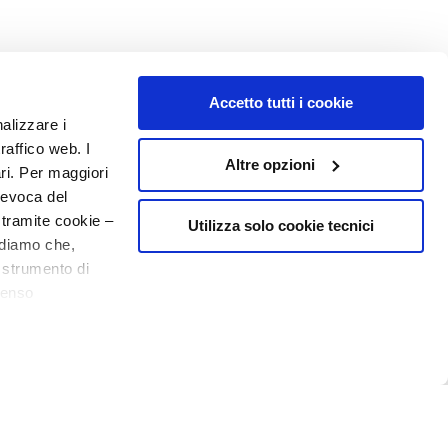
Accetto tutti i cookie
NUMERO 1
IN PROFUMERIA
nalizzare i
raffico web. I
Altre opzioni
ari. Per maggiori
revoca del
 tramite cookie –
Utilizza solo cookie tecnici
rdiamo che,
o strumento di
senso
o - P.I. 10267000155 - R.E.A MI1361408 - Società soggetta all'attività di
ere, in modo più