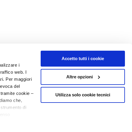
Accetto tutti i cookie
NUMERO 1
IN PROFUMERIA
nalizzare i
raffico web. I
Altre opzioni
ari. Per maggiori
revoca del
 tramite cookie –
Utilizza solo cookie tecnici
rdiamo che,
o strumento di
senso
o - P.I. 10267000155 - R.E.A MI1361408 - Società soggetta all'attività di
ere, in modo più