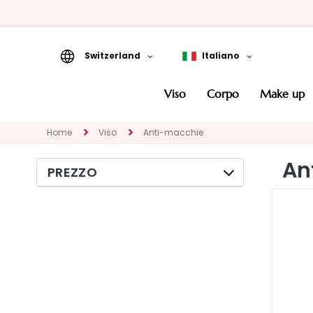
Switzerland
Italiano
Viso
viso
corpo
make up
KATEGORIE
Trattamenti specifici
Home
Viso
Anti-macchie
Detergenti e
An
struccanti
PREZZO
Maschere ed
Esfolianti
Sieri e Attivi in Gocce
Creme viso
Contorno occhi e
labbra