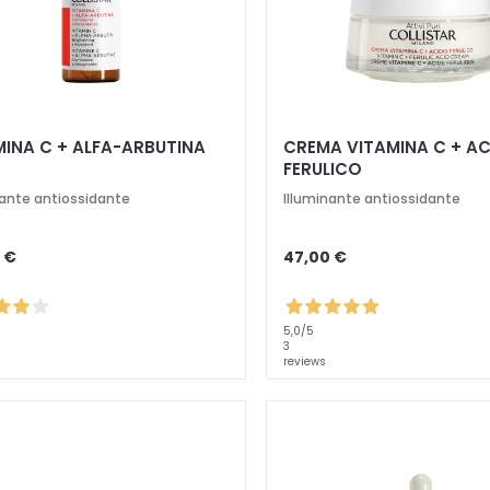
MINA C + ALFA-ARBUTINA
CREMA VITAMINA C + A
FERULICO
nante antiossidante
Illuminante antiossidante
 €
47,00 €
5,0
/5
3
reviews