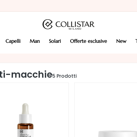
capelli
man
solari
offerte esclusive
new
ti-macchie
5
Prodotti