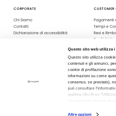
KATEGORIE
Creme e Oli
CORPORATE
CUSTOMER 
Bagno e Doccia
Chi Siamo
Pagamenti e
Scrub corpo
Contatti
Tempi e Cost
Dichiarazione di accessibilità
Resi e Rimbo
Deodoranti
Dov'è il Mio
Autoabbronzanti
Contatti E-
Questo sito web utilizza i
supersieri
Termini e Co
Questo sito utilizza cookie 
BEDARF
Informativa
contenuti e gli annunci, pe
Autoabbronzanti
Informativa
cookie di profilazione sono
Glass Skin
informazioni su come questo
PRIVACY E COOKIE POLICY
Idratazione e
consenso, se prestato), no
NOTE LEGALI
STORE LOCATOR
nutrimento
può consultare l’informativ
qualora clicchi su “Utilizz
Rassodanti
tracciamento diverso da que
©2026 Collistar S.p.A. con Socio Unico, via G.B. Pirelli, 19 - 20124 Mil
Anticellulite e
all’installazione di tutti i 
snellenti
granulare, quali cookie aut
Altre opzioni