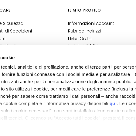
CARE
IL MIO PROFILO
 Sicurezza
Informazioni Account
i di Spedizioni
Rubrica Indirizzi
rsi
I Miei Ordini
 Ordine?
La Mia Wishlist
Shop
I Miei Resi
 cookie
ndizioni
tecnici, analitici e di profilazione, anche di terze parti, per perso
 Cosmetovigilanza
r fornire funzioni connesse con i social media e per analizzare il t
 VTO
 utilizzati anche per la personalizzazione degli annunci pubblicit
 sito utilizza i cookie, per modificare le preferenze (inclusa la 
nché per sapere come trattiamo i dati personali – anche raccolti
a cookie completa e l’informativa privacy disponibili
qui
. Le rico
a solo i cookie necessari”, non sarà installato alcun cookie o altr
lli tecnici. Cliccando su “Accetto tutti i cookie”, presterà il con
ano - Italy - Capitale Sociale euro 1.050.000,00 interamente versato - C.F. - R.I. Milan
direzione e coordinamento di Bolton Group s.r.l.
cookie utilizzati dal sito. Cliccando su “Altre opzioni”, potrà scegli
orizzare.