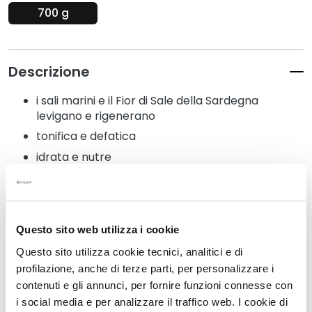
t
700 g
e
r
g
e
Descrizione
n
t
i sali marini e il Fior di Sale della Sardegna
i
levigano e rigenerano
e
tonifica e defatica
s
idrata e nutre
t
abbina i benefici della talassoterapia e
r
dell’aromaterapia.
u
c
c
Questo sito web utilizza i cookie
a
Dettagli
Questo sito utilizza cookie tecnici, analitici e di
n
profilazione, anche di terze parti, per personalizzare i
t
contenuti e gli annunci, per fornire funzioni connesse con
i
Un consiglio in più
i social media e per analizzare il traffico web. I cookie di