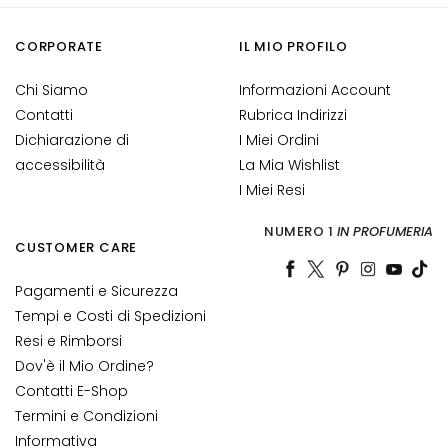
e
C
CORPORATE
IL MIO PROFILO
r
e
Chi Siamo
Informazioni Account
m
Contatti
Rubrica Indirizzi
e
Dichiarazione di
I Miei Ordini
v
accessibilità
La Mia Wishlist
i
I Miei Resi
s
o
NUMERO 1
IN PROFUMERIA
CUSTOMER CARE
C
o
Pagamenti e Sicurezza
n
Tempi e Costi di Spedizioni
t
Resi e Rimborsi
o
Dov'è il Mio Ordine?
r
Contatti E-Shop
n
Termini e Condizioni
o
Informativa
o