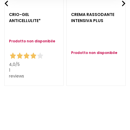
S
CRIO-GEL
CREMA RASSODANTE
i
ANTICELLULITE*
INTENSIVA PLUS
e
r
i
Prodotto non disponibile
e
A
Prodotto non disponibile
t
t
4,0
/5
i
1
reviews
v
i
i
n
G
o
c
c