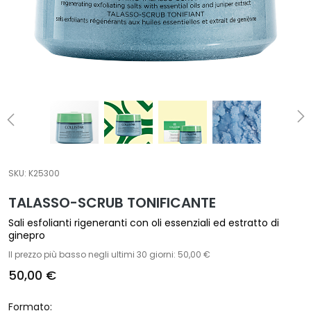
t
a
m
e
n
t
i
s
p
e
c
SKU:
K25300
i
TALASSO-SCRUB TONIFICANTE
f
i
Sali esfolianti rigeneranti con oli essenziali ed estratto di
ginepro
c
i
Il prezzo più basso negli ultimi 30 giorni: 50,00 €
50,00 €
D
e
Formato: