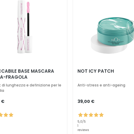
E BASE MASCARA
NOT ICY PATCH
A-FRAGOLA
t di lunghezza e definizione per le
Anti-stress e anti-ageing
lia
 €
39,00 €
5,0
/5
1
reviews