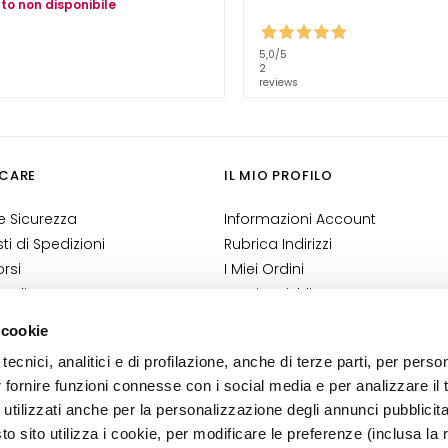
to non disponibile
5,0
/5
2
reviews
CARE
IL MIO PROFILO
 Sicurezza
Informazioni Account
i di Spedizioni
Rubrica Indirizzi
rsi
I Miei Ordini
 Ordine?
La Mia Wishlist
Shop
I Miei Resi
 cookie
ndizioni
tecnici, analitici e di profilazione, anche di terze parti, per perso
 Cosmetovigilanza
r fornire funzioni connesse con i social media e per analizzare il t
 VTO
 utilizzati anche per la personalizzazione degli annunci pubblicit
 sito utilizza i cookie, per modificare le preferenze (inclusa la 