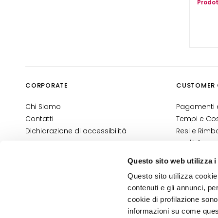
Prodot
LÖSUNGEN FÜR
Zone Specifiche
Cellulite
Pelle rilassata
Pelle secca o
disidratata
CORPORATE
CUSTOMER 
Adiposità localizzate
Chi Siamo
Pagamenti e
Trattamenti seno
Contatti
Tempi e Cost
LINIEN
Dichiarazione di accessibilità
Resi e Rimbo
Glass Skin
Dov'è il Mio
Rassodanti
Contatti E-
Questo sito web utilizza i
Termini e Co
Anticellulite e
Questo sito utilizza cookie 
Informativa
snellenti
contenuti e gli annunci, pe
Informativa
Make Up
cookie di profilazione sono
GESICHT
informazioni su come questo
PRIVACY E COOKIE POLICY