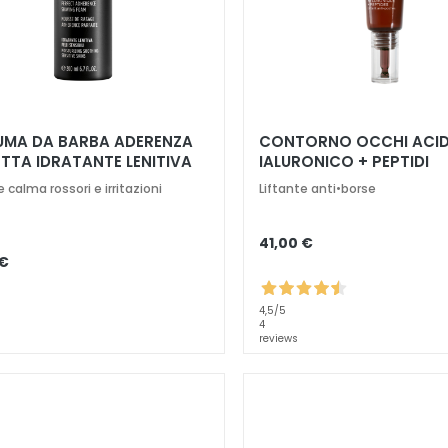
UMA DA BARBA ADERENZA
CONTORNO OCCHI ACI
ETTA IDRATANTE LENITIVA
IALURONICO + PEPTIDI
 SENSIBILI
e calma rossori e irritazioni
Liftante anti•borse
41,00 €
 €
4,5
/5
4
reviews