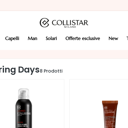
capelli
man
solari
offerte esclusive
new
ring Days
8
Prodotti