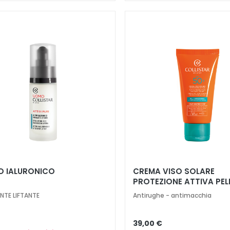
O IALURONICO
CREMA VISO SOLARE
PROTEZIONE ATTIVA PELL
IPERSENSIBILI SPF 50+
NTE LIFTANTE
Antirughe - antimacchia
39,00 €