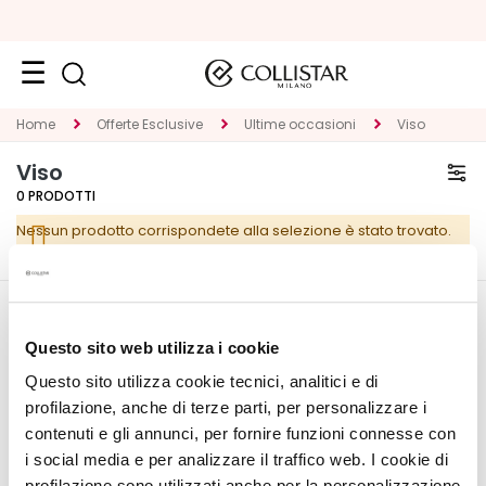
Viso
Home
Offerte Esclusive
Ultime occasioni
Viso
K
Viso
A
0
PRODOTTI
T
Nessun prodotto corrispondete alla selezione è stato trovato.
E
G
O
R
CORPORATE
IL MIO PROFILO
I
Questo sito web utilizza i cookie
E
Chi Siamo
Informazioni Account
Questo sito utilizza cookie tecnici, analitici e di
Contatti
Rubrica Indirizzi
T
profilazione, anche di terze parti, per personalizzare i
Dichiarazione di
I Miei Ordini
r
contenuti e gli annunci, per fornire funzioni connesse con
accessibilità
La Mia Wishlist
a
i social media e per analizzare il traffico web. I cookie di
I Miei Resi
t
profilazione sono utilizzati anche per la personalizzazione