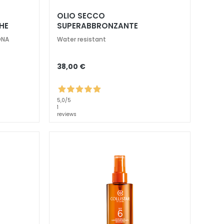
OLIO SECCO
HE
SUPERABBRONZANTE
IDRATANTE SPF 15
DNA
Water resistant
38,00 €
5,0
/5
1
reviews