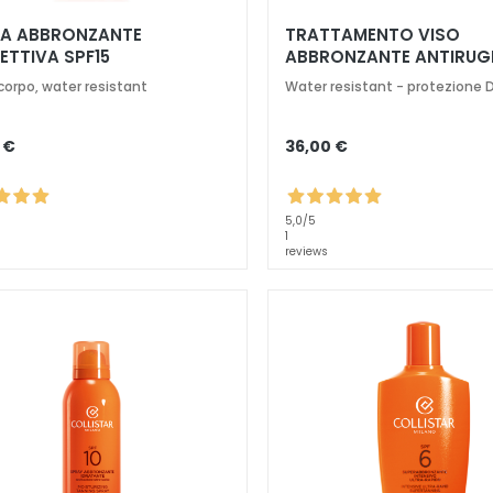
A ABBRONZANTE
TRATTAMENTO VISO
ETTIVA SPF15
ABBRONZANTE ANTIRUG
SPF15
corpo, water resistant
Water resistant - protezione 
 €
36,00 €
5,0
/5
1
reviews