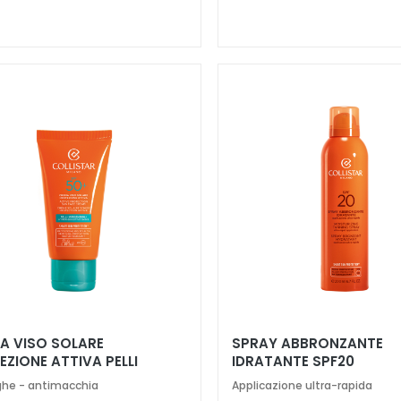
A VISO SOLARE
SPRAY ABBRONZANTE
ZIONE ATTIVA PELLI
IDRATANTE SPF20
ENSIBILI SPF 50+
ghe - antimacchia
Applicazione ultra-rapida