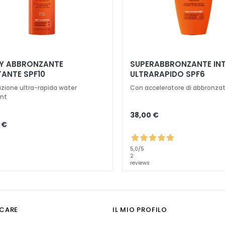
Y ABBRONZANTE
SUPERABBRONZANTE IN
TANTE SPF10
ULTRARAPIDO SPF6
azione ultra-rapida water
Con acceleratore di abbronza
ant
38,00 €
 €
5,0
/5
2
reviews
CARE
IL MIO PROFILO