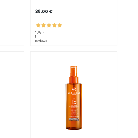
38,00 €
5,0
/5
1
reviews