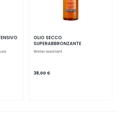
TENSIVO
OLIO SECCO
SUPERABBRONZANTE
IDRATANTE SPF 6
tura
Water resistant
38,00 €