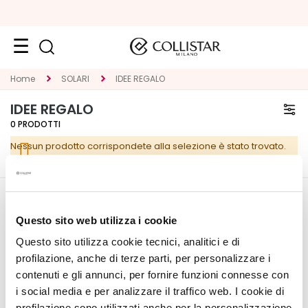
Viso
Home
SOLARI
IDEE REGALO
K
IDEE REGALO
A
0
PRODOTTI
T
Nessun prodotto corrispondete alla selezione è stato trovato.
E
G
O
R
CORPORATE
IL MIO PROFILO
I
Questo sito web utilizza i cookie
E
Chi Siamo
Informazioni Account
Questo sito utilizza cookie tecnici, analitici e di
Contatti
Rubrica Indirizzi
T
profilazione, anche di terze parti, per personalizzare i
Dichiarazione di
I Miei Ordini
r
contenuti e gli annunci, per fornire funzioni connesse con
accessibilità
La Mia Wishlist
a
i social media e per analizzare il traffico web. I cookie di
I Miei Resi
t
profilazione sono utilizzati anche per la personalizzazione