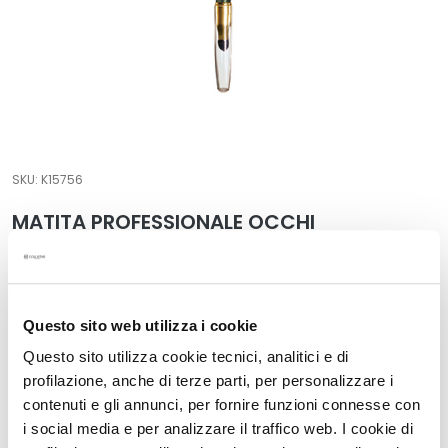
t
a
m
e
n
t
i
SKU:
K15756
s
p
MATITA PROFESSIONALE OCCHI
e
c
Lunga durata, waterproof, sfumabile con applicatore
i
Il prezzo più basso negli ultimi 30 giorni: 19,00 €
f
19,00 €
i
Questo sito web utilizza i cookie
c
Questo sito utilizza cookie tecnici, analitici e di
i
profilazione, anche di terze parti, per personalizzare i
D
contenuti e gli annunci, per fornire funzioni connesse con
Descrizione
e
i social media e per analizzare il traffico web. I cookie di