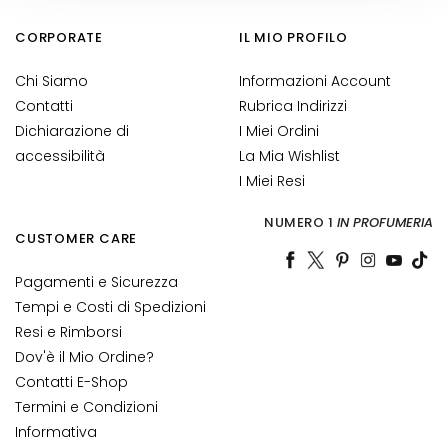
M
a
CORPORATE
IL MIO PROFILO
s
c
Chi Siamo
Informazioni Account
h
Contatti
Rubrica Indirizzi
e
Dichiarazione di
I Miei Ordini
r
accessibilità
La Mia Wishlist
e
I Miei Resi
e
d
NUMERO 1
IN PROFUMERIA
E
CUSTOMER CARE
s
Pagamenti e Sicurezza
f
o
Tempi e Costi di Spedizioni
l
Resi e Rimborsi
i
Dov'è il Mio Ordine?
a
Contatti E-Shop
n
Termini e Condizioni
t
Informativa
i