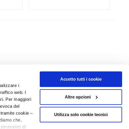
Accetto tutti i cookie
NUMERO 1
IN PROFUMERIA
nalizzare i
raffico web. I
Altre opzioni
ari. Per maggiori
revoca del
 tramite cookie –
Utilizza solo cookie tecnici
rdiamo che,
o strumento di