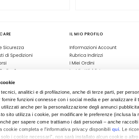
CARE
IL MIO PROFILO
 Sicurezza
Informazioni Account
i di Spedizioni
Rubrica Indirizzi
rsi
I Miei Ordini
 Ordine?
La Mia Wishlist
Shop
I Miei Resi
 cookie
ndizioni
tecnici, analitici e di profilazione, anche di terze parti, per perso
 Cosmetovigilanza
r fornire funzioni connesse con i social media e per analizzare il t
 VTO
 utilizzati anche per la personalizzazione degli annunci pubblicit
 sito utilizza i cookie, per modificare le preferenze (inclusa la 
nché per sapere come trattiamo i dati personali – anche raccolti
a cookie completa e l’informativa privacy disponibili
qui
. Le rico
a solo i cookie necessari”, non sarà installato alcun cookie o altr