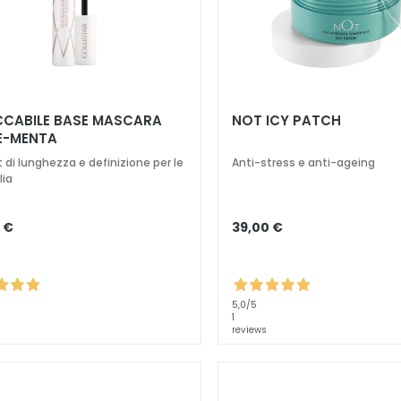
E BASE MASCARA
NOT ICY PATCH
E-MENTA
t di lunghezza e definizione per le
Anti-stress e anti-ageing
lia
 €
39,00 €
5,0
/5
1
reviews