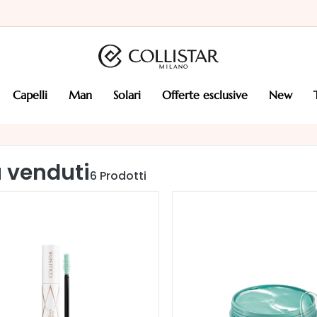
capelli
man
solari
offerte esclusive
new
ù venduti
6
Prodotti