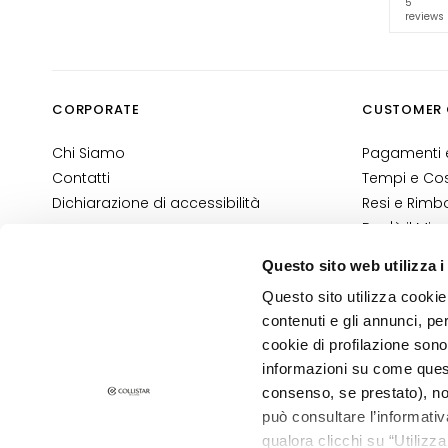
5
KATEGORIE
reviews
Creme e Oli
Bagno e Doccia
Scrub corpo
CORPORATE
CUSTOMER 
Deodoranti
Chi Siamo
Pagamenti e
Autoabbronzanti
Contatti
Tempi e Cost
supersieri
Dichiarazione di accessibilità
Resi e Rimbo
BEDARF
Dov'è il Mio
Autoabbronzanti
Contatti E-
Questo sito web utilizza i
Termini e Co
Glass Skin
Questo sito utilizza cookie 
Informativa
Idratazione e
contenuti e gli annunci, pe
Informativa
nutrimento
cookie di profilazione sono
informazioni su come questo
Rassodanti
PRIVACY E COOKIE POLICY
consenso, se prestato), no
NOTE LEGALI
Anticellulite e
STORE LOCATOR
può consultare l’informativ
snellenti
qualora clicchi su “Utilizz