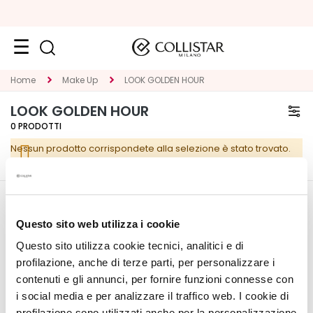
Viso
Home
Make Up
LOOK GOLDEN HOUR
K
LOOK GOLDEN HOUR
A
0
PRODOTTI
T
Nessun prodotto corrispondete alla selezione è stato trovato.
E
G
O
R
CORPORATE
IL MIO PROFILO
I
Questo sito web utilizza i cookie
E
Chi Siamo
Informazioni Account
Questo sito utilizza cookie tecnici, analitici e di
Contatti
Rubrica Indirizzi
T
profilazione, anche di terze parti, per personalizzare i
Dichiarazione di
I Miei Ordini
r
contenuti e gli annunci, per fornire funzioni connesse con
accessibilità
La Mia Wishlist
a
i social media e per analizzare il traffico web. I cookie di
I Miei Resi
t
profilazione sono utilizzati anche per la personalizzazione