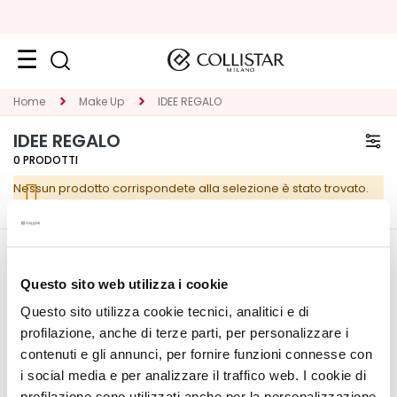
Viso
Home
Make Up
IDEE REGALO
K
IDEE REGALO
A
0
PRODOTTI
T
Nessun prodotto corrispondete alla selezione è stato trovato.
E
G
O
R
CORPORATE
IL MIO PROFILO
I
Questo sito web utilizza i cookie
E
Chi Siamo
Informazioni Account
Questo sito utilizza cookie tecnici, analitici e di
Contatti
Rubrica Indirizzi
T
profilazione, anche di terze parti, per personalizzare i
Dichiarazione di
I Miei Ordini
r
contenuti e gli annunci, per fornire funzioni connesse con
accessibilità
La Mia Wishlist
a
i social media e per analizzare il traffico web. I cookie di
I Miei Resi
t
profilazione sono utilizzati anche per la personalizzazione