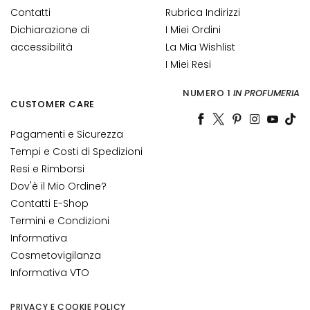
e
Contatti
Rubrica Indirizzi
C
Dichiarazione di
I Miei Ordini
r
accessibilità
La Mia Wishlist
e
I Miei Resi
m
e
NUMERO 1
IN PROFUMERIA
CUSTOMER CARE
v
i
Pagamenti e Sicurezza
s
Tempi e Costi di Spedizioni
o
Resi e Rimborsi
C
Dov'è il Mio Ordine?
o
Contatti E-Shop
n
Termini e Condizioni
t
Informativa
o
Cosmetovigilanza
r
Informativa VTO
n
o
o
PRIVACY E COOKIE POLICY