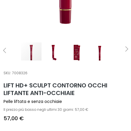
t
a
m
e
n
t
i
s
p
e
c
SKU:
7008326
i
LIFT HD+ SCULPT CONTORNO OCCHI
f
LIFTANTE ANTI-OCCHIAIE
i
c
Pelle liftata e senza occhiaie
i
Il prezzo più basso negli ultimi 30 giorni: 57,00 €
57,00 €
D
e