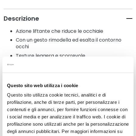
t
e
r
Descrizione
g
e
Azione liftante che riduce le occhiaie
n
Con un gesto rimodella ed esalta il contorno
t
occhi
i
Texture leggera e scorrevole
e
s
Senza: siliconi, ingredienti di origine animale
t
Oftalmologicamente testato
r
u
Questo sito web utilizza i cookie
c
Questo sito utilizza cookie tecnici, analitici e di
Dettagli
c
profilazione, anche di terze parti, per personalizzare i
a
contenuti e gli annunci, per fornire funzioni connesse con
n
Come usarlo
i social media e per analizzare il traffico web. I cookie di
t
profilazione sono utilizzati anche per la personalizzazione
i
degli annunci pubblicitari. Per maggiori informazioni su