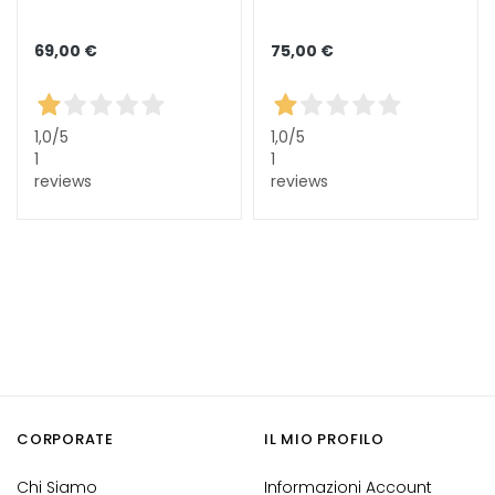
S
69,00 €
75,00 €
i
e
r
1,0
/5
1,0
/5
i
1
1
e
reviews
reviews
A
t
t
i
v
i
i
n
G
o
CORPORATE
IL MIO PROFILO
c
c
Chi Siamo
Informazioni Account