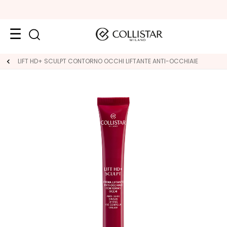
Viso
LIFT HD+ SCULPT CONTORNO OCCHI LIFTANTE ANTI-OCCHIAIE
K
A
T
E
G
O
R
I
E
T
r
a
t