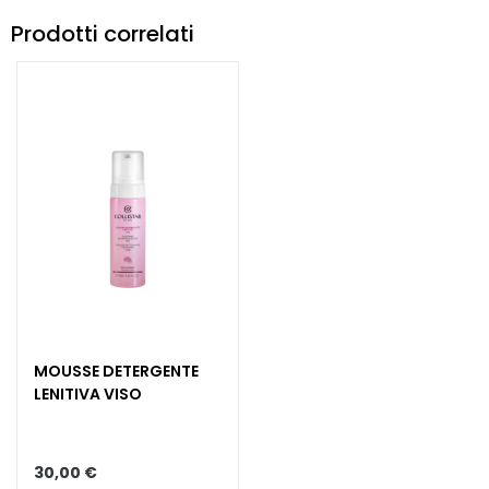
c
Prodotti correlati
c
h
i
e
l
a
b
b
r
a
B
E
D
MOUSSE DETERGENTE
A
LENITIVA VISO
R
F
30,00 €
G