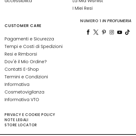
accessibilità
La Mia Wishlist
I Miei Resi
I
d
NUMERO 1
IN PROFUMERIA
r
CUSTOMER CARE
a
t
Pagamenti e Sicurezza
a
Tempi e Costi di Spedizioni
z
Resi e Rimborsi
i
Dov'è il Mio Ordine?
o
Contatti E-Shop
n
Termini e Condizioni
e
Informativa
L
Cosmetovigilanza
i
Informativa VTO
f
t
PRIVACY E COOKIE POLICY
i
NOTE LEGALI
STORE LOCATOR
n
g