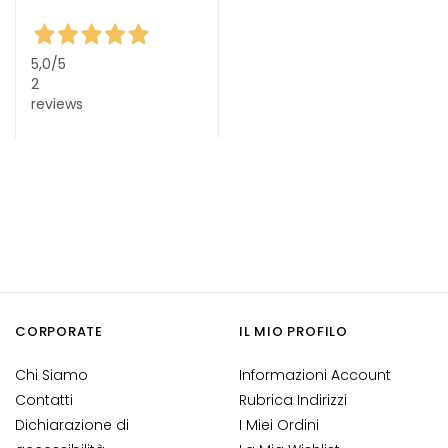
o
c
c
5,0
/5
e
2
reviews
M
a
g
i
c
h
e
A
n
t
CORPORATE
IL MIO PROFILO
i
-
Chi Siamo
Informazioni Account
e
Contatti
Rubrica Indirizzi
t
Dichiarazione di
I Miei Ordini
à