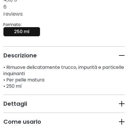
t
6
e
reviews
r
g
Formato:
e
250 ml
n
t
i
e
Descrizione
s
t
• Rimuove delicatamente trucco, impurità e particelle
r
inquinanti
u
• Per pelle matura
• 250 ml
c
c
a
Dettagli
n
t
i
Come usarlo