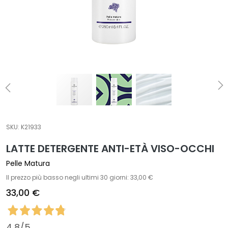
t
a
m
e
n
t
i
s
p
e
c
SKU:
K21933
i
LATTE DETERGENTE ANTI-ETÀ VISO-OCCHI
f
i
Pelle Matura
c
Il prezzo più basso negli ultimi 30 giorni: 33,00 €
i
33,00 €
D
e
4,8
/5