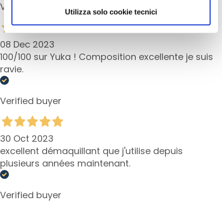
e
Verified buyer
scegliere, in modo più granulare, quali cookie
Utilizza solo cookie tecnici
C
autorizzare.
r
e
08 Dec 2023
m
100/100 sur Yuka ! Composition excellente je suis
e
ravie.
v
i
s
Verified buyer
o
C
30 Oct 2023
o
excellent démaquillant que j'utilise depuis
n
plusieurs années maintenant.
t
o
r
Verified buyer
n
o
o