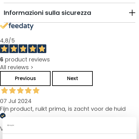
M
a
Informazioni sulla sicurezza
s
c
h
e
4,8
/5
r
e
6
product reviews
e
d
All reviews >
E
Previous
Next
s
f
o
07 Jul 2024
l
Fijn product, ruikt prima, is zacht voor de huid
i
a
n
Verified buyer
t
i