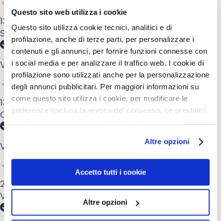
Questo sito web utilizza i cookie
S
13 Jun 2024
i
Questo sito utilizza cookie tecnici, analitici e di
Soyeux et agréable pour le matin et le soir
e
profilazione, anche di terze parti, per personalizzare i
r
contenuti e gli annunci, per fornire funzioni connesse con
i
i social media e per analizzare il traffico web. I cookie di
Verified buyer
e
profilazione sono utilizzati anche per la personalizzazione
A
degli annunci pubblicitari. Per maggiori informazioni su
t
come questo sito utilizza i cookie, per modificare le
13 May 2024
t
preferenze (inclusa la revoca del consenso, se prestato),
Can also do your eyes with it, that makes it easy.
i
nonché per sapere come trattiamo i dati personali –
v
anche raccolti tramite cookie – può consultare
i
Altre opzioni
Verified buyer
l’informativa cookie completa e l’informativa privacy
i
disponibili
qui
. Le ricordiamo che, qualora clicchi su
n
“Utilizza solo i cookie necessari”, non sarà installato
Accetto tutti i cookie
G
alcun cookie o altro strumento di tracciamento diverso da
28 Dec 2023
o
quelli tecnici. Cliccando su “Accetto tutti i cookie”,
Very soft cleansing milk, easy to apply
c
Altre opzioni
presterà il consenso all’installazione di tutti i cookie
c
utilizzati dal sito. Cliccando su “Altre opzioni”, potrà