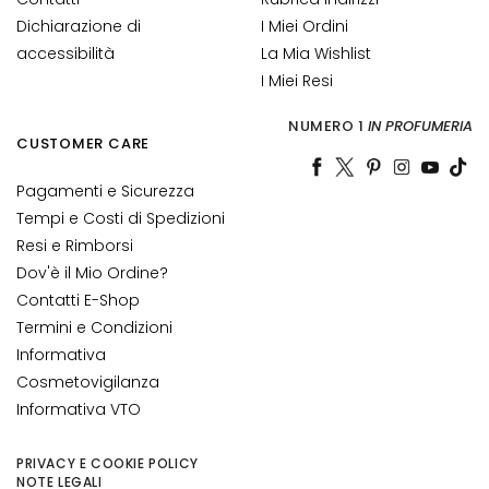
Dichiarazione di
I Miei Ordini
S
accessibilità
La Mia Wishlist
i
I Miei Resi
e
r
NUMERO 1
IN PROFUMERIA
i
CUSTOMER CARE
e
A
Pagamenti e Sicurezza
t
Tempi e Costi di Spedizioni
t
Resi e Rimborsi
i
Dov'è il Mio Ordine?
v
Contatti E-Shop
i
Termini e Condizioni
i
Informativa
n
Cosmetovigilanza
G
Informativa VTO
o
c
c
PRIVACY E COOKIE POLICY
NOTE LEGALI