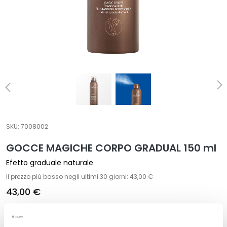
t
a
m
e
n
t
i
s
p
e
c
SKU:
7008002
i
GOCCE MAGICHE CORPO GRADUAL 150 ml
f
i
Efetto graduale naturale
c
Il prezzo più basso negli ultimi 30 giorni: 43,00 €
i
43,00 €
D
Formato:
e