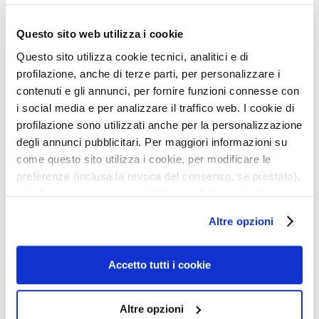
150 ml
t
e
r
Questo sito web utilizza i cookie
g
Descrizione
Questo sito utilizza cookie tecnici, analitici e di
e
profilazione, anche di terze parti, per personalizzare i
n
Colorito abbronzato naturale e graduale
contenuti e gli annunci, per fornire funzioni connesse con
t
i social media e per analizzare il traffico web. I cookie di
Abbronzantura omogenea e uniforme senza
i
macchie
profilazione sono utilizzati anche per la personalizzazione
e
degli annunci pubblicitari. Per maggiori informazioni su
Pelle idrata con effetto pelle baciata dal sole
s
come questo sito utilizza i cookie, per modificare le
tutto l'anno
t
preferenze (inclusa la revoca del consenso, se prestato),
r
Erogazione spray a 360° facile, pratica e intuitiva
nonché per sapere come trattiamo i dati personali –
u
anche nelle zone più difficili da raggiungere
anche raccolti tramite cookie – può consultare
c
Altre opzioni
l’informativa cookie completa e l’informativa privacy
c
disponibili
qui
. Le ricordiamo che, qualora clicchi su
a
Dettagli
“Utilizza solo i cookie necessari”, non sarà installato
n
Accetto tutti i cookie
t
alcun cookie o altro strumento di tracciamento diverso da
i
quelli tecnici. Cliccando su “Accetto tutti i cookie”,
Un consiglio in più
Altre opzioni
presterà il consenso all’installazione di tutti i cookie