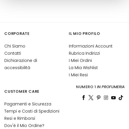
M
a
s
c
h
CORPORATE
IL MIO PROFILO
e
r
Chi Siamo
Informazioni Account
e
Contatti
Rubrica Indirizzi
e
Dichiarazione di
I Miei Ordini
d
accessibilità
La Mia Wishlist
E
s
I Miei Resi
f
NUMERO 1
IN PROFUMERIA
o
CUSTOMER CARE
l
i
Pagamenti e Sicurezza
a
Tempi e Costi di Spedizioni
n
Resi e Rimborsi
t
Dov'è il Mio Ordine?
i