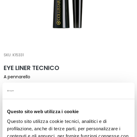
t
a
m
e
n
t
i
SKU:
K15331
s
p
EYE LINER TECNICO
e
c
A pennarello
i
Il prezzo più basso negli ultimi 30 giorni: 24,00 €
f
24,00 €
i
c
Formato:
i
Questo sito web utilizza i cookie
2,5 ml
Questo sito utilizza cookie tecnici, analitici e di
D
profilazione, anche di terze parti, per personalizzare i
e
contenuti e gli annunci, per fornire funzioni connesse con