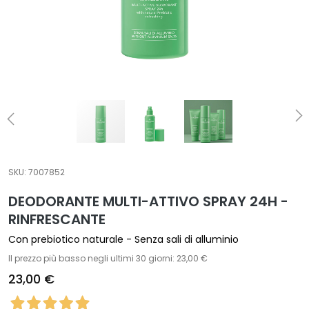
t
a
m
e
n
t
i
s
p
e
c
SKU:
7007852
i
DEODORANTE MULTI-ATTIVO SPRAY 24H -
f
RINFRESCANTE
i
c
Con prebiotico naturale - Senza sali di alluminio
i
Il prezzo più basso negli ultimi 30 giorni: 23,00 €
23,00 €
D
e