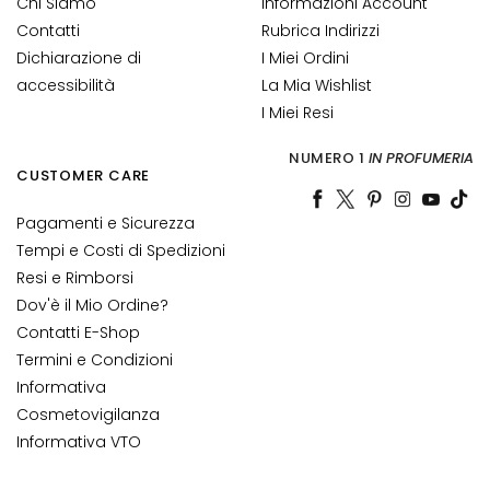
Chi Siamo
Informazioni Account
c
Contatti
Rubrica Indirizzi
c
Dichiarazione di
I Miei Ordini
h
accessibilità
La Mia Wishlist
i
I Miei Resi
e
l
NUMERO 1
IN PROFUMERIA
a
CUSTOMER CARE
b
b
Pagamenti e Sicurezza
r
Tempi e Costi di Spedizioni
a
Resi e Rimborsi
Dov'è il Mio Ordine?
B
Contatti E-Shop
E
Termini e Condizioni
D
Informativa
A
R
Cosmetovigilanza
F
Informativa VTO
G