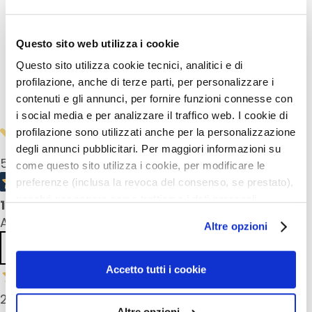
M
Dettagli
a
s
Questo sito web utilizza i cookie
c
Come usarlo
Questo sito utilizza cookie tecnici, analitici e di
h
profilazione, anche di terze parti, per personalizzare i
e
Informazioni sulla sicurezza
contenuti e gli annunci, per fornire funzioni connesse con
r
e
i social media e per analizzare il traffico web. I cookie di
e
profilazione sono utilizzati anche per la personalizzazione
d
degli annunci pubblicitari. Per maggiori informazioni su
5,0
/5
E
come questo sito utilizza i cookie, per modificare le
s
preferenze (inclusa la revoca del consenso, se prestato),
f
nonché per sapere come trattiamo i dati personali –
1
product reviews
o
anche raccolti tramite cookie – può consultare
All reviews >
Altre opzioni
l
l’informativa cookie completa e l’informativa privacy
i
Previous
Next
disponibili
qui
. Le ricordiamo che, qualora clicchi su
a
“Utilizza solo i cookie necessari”, non sarà installato
Accetto tutti i cookie
n
alcun cookie o altro strumento di tracciamento diverso da
t
26 May 2026
quelli tecnici. Cliccando su “Accetto tutti i cookie”,
i
Altre opzioni