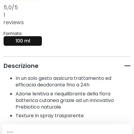
t
5,0
/5
e
1
r
g
reviews
e
Formato:
n
100 ml
t
i
e
s
Descrizione
t
r
In un solo gesto assicura trattamento ed
u
efficacia deodorante fino a 24h
c
Azione lenitiva e riequilibrante della flora
c
batterica cutanea grazie ad un innovativo
a
Prebiotico naturale
n
Texture in spray trasparente
t
i