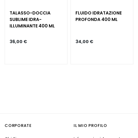
e
C
TALASSO-DOCCIA
FLUIDO IDRATAZIONE
r
SUBLIME IDRA-
PROFONDA 400 ML
e
ILLUMINANTE 400 ML
m
e
36,00 €
34,00 €
v
i
s
o
C
o
n
t
o
r
n
CORPORATE
IL MIO PROFILO
o
o