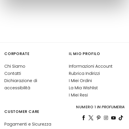
M
a
s
c
h
e
r
e
CORPORATE
IL MIO PROFILO
e
d
Chi Siamo
Informazioni Account
E
Contatti
Rubrica Indirizzi
s
Dichiarazione di
I Miei Ordini
f
accessibilità
o
La Mia Wishlist
l
I Miei Resi
i
NUMERO 1
IN PROFUMERIA
a
CUSTOMER CARE
n
t
Pagamenti e Sicurezza
i