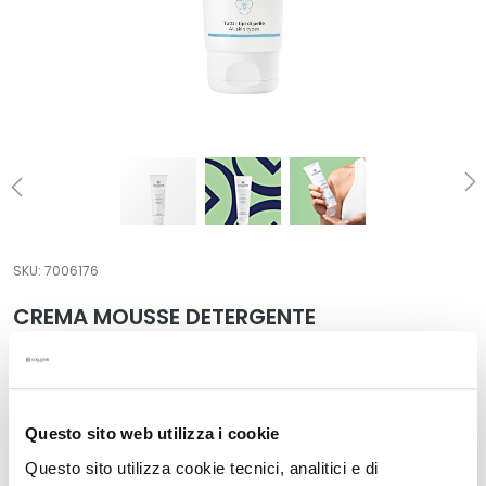
t
a
m
e
n
t
i
s
p
e
c
SKU:
7006176
i
CREMA MOUSSE DETERGENTE
f
i
Tutti i tipi di pelle
c
Il prezzo più basso negli ultimi 30 giorni: 30,00 €
i
30,00 €
Questo sito web utilizza i cookie
D
Formato:
e
Questo sito utilizza cookie tecnici, analitici e di