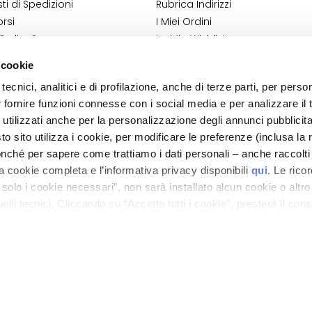
i di Spedizioni
Rubrica Indirizzi
rsi
I Miei Ordini
 Ordine?
La Mia Wishlist
Shop
I Miei Resi
 cookie
ndizioni
tecnici, analitici e di profilazione, anche di terze parti, per perso
 Cosmetovigilanza
r fornire funzioni connesse con i social media e per analizzare il t
 VTO
 utilizzati anche per la personalizzazione degli annunci pubblicit
 sito utilizza i cookie, per modificare le preferenze (inclusa la 
nché per sapere come trattiamo i dati personali – anche raccolti
a cookie completa e l’informativa privacy disponibili
qui
. Le rico
a solo i cookie necessari”, non sarà installato alcun cookie o altr
lli tecnici. Cliccando su “Accetto tutti i cookie”, presterà il con
ano - Italy - Capitale Sociale euro 1.050.000,00 interamente versato - C.F. - R.I. Milan
direzione e coordinamento di Bolton Group s.r.l.
cookie utilizzati dal sito. Cliccando su “Altre opzioni”, potrà scegli
orizzare.