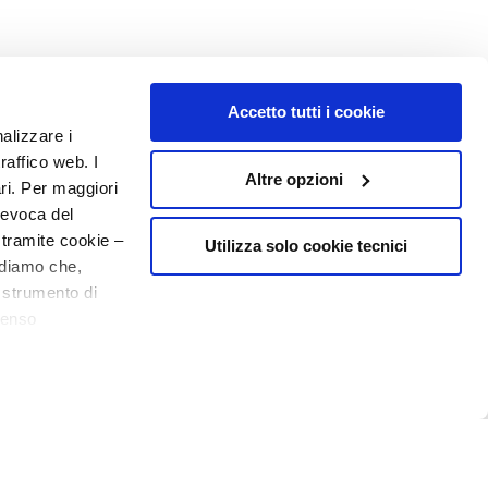
Accetto tutti i cookie
NUMERO 1
IN PROFUMERIA
nalizzare i
raffico web. I
Altre opzioni
ari. Per maggiori
revoca del
 tramite cookie –
Utilizza solo cookie tecnici
rdiamo che,
o strumento di
senso
o - P.I. 10267000155 - R.E.A MI1361408 - Società soggetta all'attività di
ere, in modo più