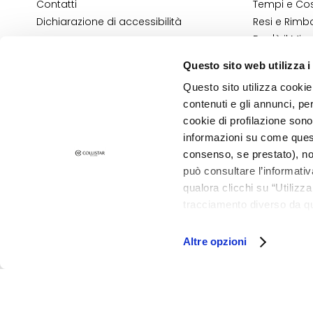
Contatti
Tempi e Cost
Pelle sensibile
Dichiarazione di accessibilità
Resi e Rimbo
Rughe
Dov'è il Mio
Contatti E-
Perdita di tono e
Questo sito web utilizza i
Termini e Co
compattezza
Questo sito utilizza cookie 
Informativa
LINIEN
contenuti e gli annunci, pe
Informativa
Gocce Magiche
cookie di profilazione sono
informazioni su come questo
Attivi Puri
PRIVACY E COOKIE POLICY
consenso, se prestato), no
NOTE LEGALI
Idro Attiva
STORE LOCATOR
può consultare l’informativ
Rigenera
qualora clicchi su “Utilizz
tracciamento diverso da que
Lift HD+
©2026 Collistar S.p.A. con Socio Unico, via G.B. Pirelli, 19 - 20124 Mil
all’installazione di tutti i 
Futura
granulare, quali cookie aut
Altre opzioni
Unica
NOT
CORPO