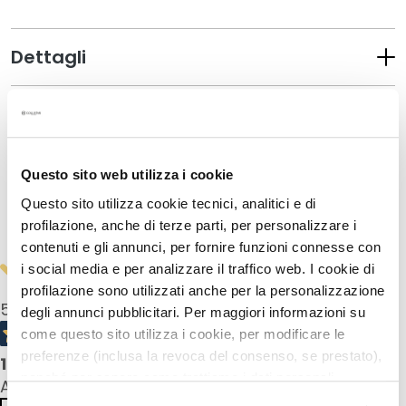
M
a
s
Dettagli
c
h
e
Un consiglio in più
r
e
Come usarlo
e
Questo sito web utilizza i cookie
d
Questo sito utilizza cookie tecnici, analitici e di
E
Informazioni sulla sicurezza
profilazione, anche di terze parti, per personalizzare i
s
contenuti e gli annunci, per fornire funzioni connesse con
f
i social media e per analizzare il traffico web. I cookie di
o
profilazione sono utilizzati anche per la personalizzazione
l
5,0
/5
degli annunci pubblicitari. Per maggiori informazioni su
i
come questo sito utilizza i cookie, per modificare le
a
preferenze (inclusa la revoca del consenso, se prestato),
n
1
product reviews
nonché per sapere come trattiamo i dati personali –
t
All reviews >
anche raccolti tramite cookie – può consultare
i