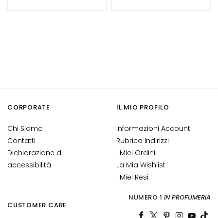
c
c
h
i
e
l
a
b
b
CORPORATE
IL MIO PROFILO
r
a
Chi Siamo
Informazioni Account
B
Contatti
Rubrica Indirizzi
E
Dichiarazione di
I Miei Ordini
D
accessibilità
La Mia Wishlist
A
I Miei Resi
R
F
NUMERO 1
IN PROFUMERIA
CUSTOMER CARE
G