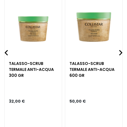
e
C
r
e
m
e
v
i
s
o
TALASSO-SCRUB
TALASSO-SCRUB
TERMALE ANTI-ACQUA
TERMALE ANTI-ACQUA
C
300 GR
600 GR
o
n
t
o
32,00 €
50,00 €
r
n
o
o