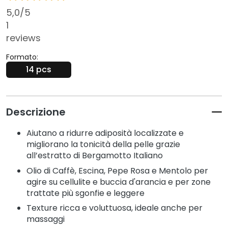
t
5,0
/5
e
1
r
g
reviews
e
Formato:
n
14 pcs
t
i
e
s
Descrizione
t
r
Aiutano a ridurre adiposità localizzate e
u
migliorano la tonicità della pelle grazie
c
all’estratto di Bergamotto Italiano
c
Olio di Caffè, Escina, Pepe Rosa e Mentolo per
a
agire su cellulite e buccia d'arancia e per zone
n
trattate più sgonfie e leggere
t
Texture ricca e voluttuosa, ideale anche per
i
massaggi