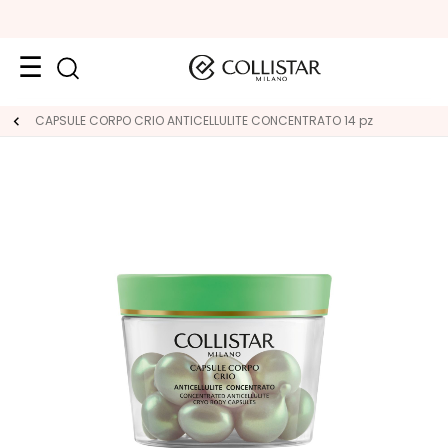
Viso
CAPSULE CORPO CRIO ANTICELLULITE CONCENTRATO 14 pz
K
A
T
E
G
O
R
I
E
T
r
a
t