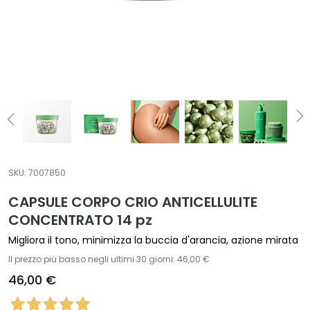
t
a
m
e
n
t
i
s
p
e
c
SKU:
7007850
i
CAPSULE CORPO CRIO ANTICELLULITE
f
CONCENTRATO 14 pz
i
c
Migliora il tono, minimizza la buccia d'arancia, azione mirata
i
Il prezzo più basso negli ultimi 30 giorni: 46,00 €
46,00 €
D
e