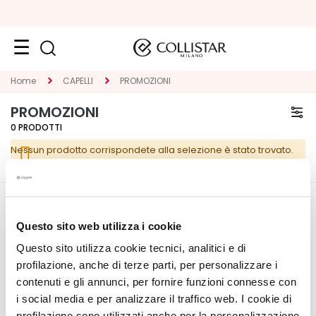
Viso
Home
CAPELLI
PROMOZIONI
K
PROMOZIONI
A
0
PRODOTTI
T
Nessun prodotto corrispondete alla selezione è stato trovato.
E
G
O
R
CORPORATE
IL MIO PROFILO
I
Questo sito web utilizza i cookie
E
Chi Siamo
Informazioni Account
Questo sito utilizza cookie tecnici, analitici e di
Contatti
Rubrica Indirizzi
T
profilazione, anche di terze parti, per personalizzare i
Dichiarazione di
I Miei Ordini
r
contenuti e gli annunci, per fornire funzioni connesse con
accessibilità
La Mia Wishlist
a
i social media e per analizzare il traffico web. I cookie di
I Miei Resi
t
profilazione sono utilizzati anche per la personalizzazione