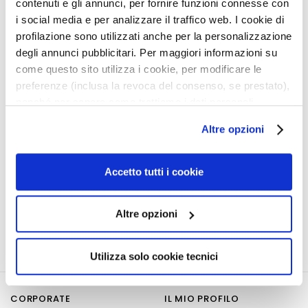
t
contenuti e gli annunci, per fornire funzioni connesse con
e
i social media e per analizzare il traffico web. I cookie di
r
profilazione sono utilizzati anche per la personalizzazione
g
degli annunci pubblicitari. Per maggiori informazioni su
ATTIVI PURI
e
CONCENTRATO
come questo sito utilizza i cookie, per modificare le
n
BIFASICO SNELLENTE*
preferenze (inclusa la revoca del consenso, se prestato),
t
ALGHE MARINE + PEPTIDI
nonché per sapere come trattiamo i dati personali –
Azione urto
i
anche raccolti tramite cookie – può consultare
e
Altre opzioni
l’informativa cookie completa e l’informativa privacy
s
Prodotto non disponibile
disponibili
qui
. Le ricordiamo che, qualora clicchi su
t
“Utilizza solo i cookie necessari”, non sarà installato
Accetto tutti i cookie
r
alcun cookie o altro strumento di tracciamento diverso da
u
4,7
/5
3
quelli tecnici. Cliccando su “Accetto tutti i cookie”,
c
reviews
Altre opzioni
presterà il consenso all’installazione di tutti i cookie
c
utilizzati dal sito. Cliccando su “Altre opzioni”, potrà
a
scegliere, in modo più granulare, quali cookie
n
Utilizza solo cookie tecnici
autorizzare.
t
i
CORPORATE
IL MIO PROFILO