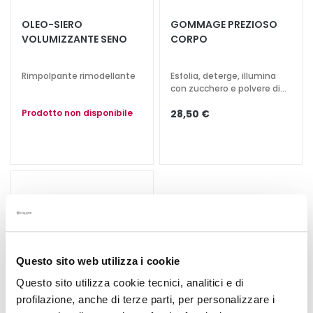
t
OLEO-SIERO
GOMMAGE PREZIOSO
a
VOLUMIZZANTE SENO
CORPO
m
e
Rimpolpante rimodellante
Esfolia, deterge, illumina
n
con zucchero e polvere di
t
ambra
i
Prodotto non disponibile
28,50 €
s
p
e
c
i
f
i
c
i
Questo sito web utilizza i cookie
D
Questo sito utilizza cookie tecnici, analitici e di
e
profilazione, anche di terze parti, per personalizzare i