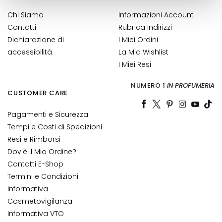
M
a
Chi Siamo
Informazioni Account
s
Contatti
Rubrica Indirizzi
c
Dichiarazione di
I Miei Ordini
h
accessibilità
La Mia Wishlist
e
I Miei Resi
r
e
NUMERO 1
IN PROFUMERIA
CUSTOMER CARE
e
d
Pagamenti e Sicurezza
E
Tempi e Costi di Spedizioni
s
Resi e Rimborsi
f
o
Dov'è il Mio Ordine?
l
Contatti E-Shop
i
Termini e Condizioni
a
Informativa
n
Cosmetovigilanza
t
Informativa VTO
i