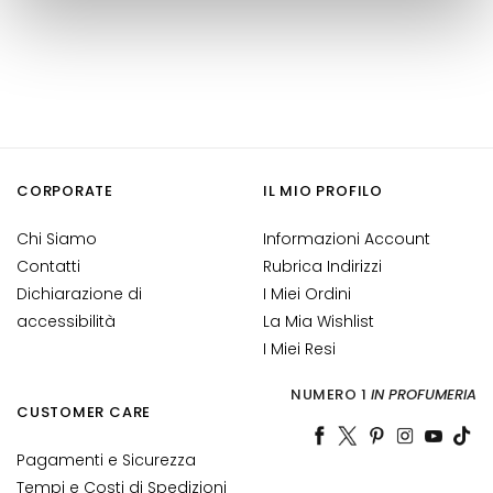
M
a
s
c
h
e
r
e
CORPORATE
IL MIO PROFILO
e
d
Chi Siamo
Informazioni Account
E
Contatti
Rubrica Indirizzi
s
Dichiarazione di
I Miei Ordini
f
accessibilità
La Mia Wishlist
o
I Miei Resi
l
i
NUMERO 1
IN PROFUMERIA
a
CUSTOMER CARE
n
Pagamenti e Sicurezza
t
Tempi e Costi di Spedizioni
i