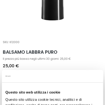
t
a
m
e
n
t
i
SKU:
K12000
s
p
BALSAMO LABBRA PURO
e
c
Il prezzo più basso negli ultimi 30 giorni: 25,00 €
i
25,00 €
f
i
Formato:
c
3,5 ml
i
Questo sito web utilizza i cookie
D
Questo sito utilizza cookie tecnici, analitici e di
e
Descrizione