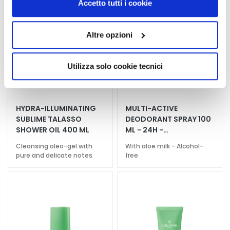
“Utilizza solo i cookie necessari”, non sarà installato
g
Accetto tutti i cookie
alcun cookie o altro strumento di tracciamento diverso da
h
t
quelli tecnici. Cliccando su “Accetto tutti i cookie”,
Altre opzioni
e
presterà il consenso all’installazione di tutti i cookie
n
utilizzati dal sito. Cliccando su “Altre opzioni”, potrà
i
scegliere, in modo più granulare, quali cookie
Utilizza solo cookie tecnici
n
autorizzare.
g
A
HYDRA-ILLUMINATING
MULTI-ACTIVE
c
SUBLIME TALASSO
DEODORANT SPRAY 100
i
SHOWER OIL 400 ML
ML - 24H -
d
HYPERSENSITIVE SKIN
Cleansing oleo-gel with
With aloe milk - Alcohol-
o
pure and delicate notes
free
i
a
l
u
r
o