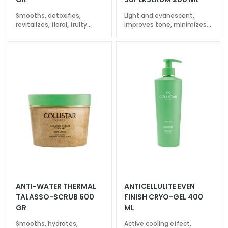
u
Smooths, detoxifies,
Light and evanescent,
m
revitalizes, floral, fruity
improves tone, minimizes
s
fragrance
orange peel, provides
lightness
F
a
c
e
c
r
e
a
m
s
E
ANTI-WATER THERMAL
ANTICELLULITE EVEN
y
TALASSO-SCRUB 600
FINISH CRYO-GEL 400
e
GR
ML
a
Smooths, hydrates,
Active cooling effect,
n