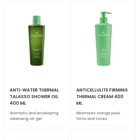
c
e
M
a
g
i
c
h
e
A
n
t
ANTI-WATER THERMAL
ANTICELLULITE FIRMING
i
TALASSO SHOWER OIL
THERMAL CREAM 400
-
400 ML
ML
a
Aromatic and enveloping
Minimizes orange peel,
g
cleansing oil-gel
firms and tones
e
H