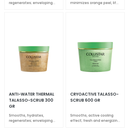
regenerates; enveloping
minimizes orange peel, lifts
d
aromatic fragrance
and smooths
L
i
p
C
o
n
t
o
u
r
N
E
ANTI-WATER THERMAL
CRYOACTIVE TALASSO-
E
TALASSO-SCRUB 300
SCRUB 600 GR
D
GR
G
Smooths, hydrates,
Smooths, active cooling
o
regenerates; enveloping
effect; fresh and energizing
c
aromatic fragrance
fragrance