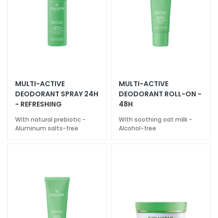
n
i
c
o
P
r
o
MULTI-ACTIVE
MULTI-ACTIVE
t
DEODORANT SPRAY 24H
DEODORANT ROLL-ON -
e
- REFRESHING
48H
z
With natural prebiotic -
With soothing oat milk -
i
Aluminum salts-free
Alcohol-free
o
n
e
U
V
v
i
s