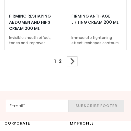
o
n
a
FIRMING RESHAPING
FIRMING ANTI-AGE
n
ABDOMEN AND HIPS
LIFTING CREAM 200 ML
d
CREAM 200 ML
O
Invisible sheath effect,
Immediate tightening
i
tones and improves
effect, reshapes contours,
l
elasticity
illuminates and evens out
y
Page
You're currently reading page
Page
Page
Next
1
2
S
k
i
n
D
a
SUBSCRIBE FOOTER
r
k
s
CORPORATE
MY PROFILE
p