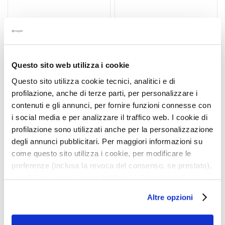
y
d
r
a
t
i
Questo sito web utilizza i cookie
o
Questo sito utilizza cookie tecnici, analitici e di
n
profilazione, anche di terze parti, per personalizzare i
L
contenuti e gli annunci, per fornire funzioni connesse con
i
i social media e per analizzare il traffico web. I cookie di
CONCENTRATED
HYDRA-ILLUMINATING
f
profilazione sono utilizzati anche per la personalizzazione
ANTICELLULITE CRYO
SUBLIME TALASSO-
t
degli annunci pubblicitari. Per maggiori informazioni su
BODY CAPSULES 14 PCS
SCRUB 600 GR
i
come questo sito utilizza i cookie, per modificare le
n
Improves tone, minimizes
Smooths, evens out,
preferenze (inclusa la revoca del consenso, se prestato),
orange peel, targeted
revitalizes
g
nonché per sapere come trattiamo i dati personali –
action
anche raccolti tramite cookie – può consultare
B
Altre opzioni
l’informativa cookie completa e l’informativa privacy
r
disponibili
qui
. Le ricordiamo che, qualora clicchi su
i