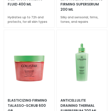
k
FLUID 400 ML
FIRMING SUPERSERUM
200 ML
s
a
Hydrates up to 72h and
Silky and sensorial, firms,
n
protects, for all skin types
tones, and repairs
d
E
x
f
o
l
i
a
t
o
r
s
S
ELASTICIZING FIRMING
ANTICELLULITE
e
TALASSO-SCRUB 600
DRAINING THERMAL
r
GR
SUPERSERUM 200 ML