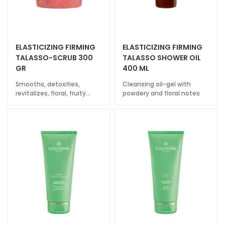
O
R
D
r
ELASTICIZING FIRMING
ELASTICIZING FIRMING
TALASSO-SCRUB 300
TALASSO SHOWER OIL
y
GR
400 ML
s
k
Smooths, detoxifies,
Cleansing oil-gel with
i
revitalizes, floral, fruity
powdery and floral notes
fragrance
n
C
o
m
b
i
n
a
t
i