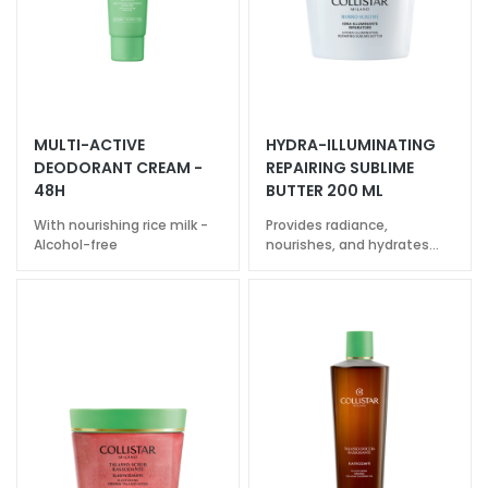
o
R
e
t
i
MULTI-ACTIVE
HYDRA-ILLUMINATING
n
DEODORANT CREAM -
REPAIRING SUBLIME
o
48H
BUTTER 200 ML
l
With nourishing rice milk -
Provides radiance,
Alcohol-free
nourishes, and hydrates
S
beyond 72h
O
L
U
T
I
O
N
S
F