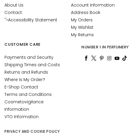
o
About Us
Account Information
t
Contact
Address Book
s
">Accessibility Statement
My Orders
My Wishlist
D
u
My Returns
l
CUSTOMER CARE
NUMBER 1
IN PERFUMERY
l
s
Payments and Security
k
Shipping Times and Costs
i
Returns and Refunds
n
Where Is My Order?
a
E-Shop Contact
n
Terms and Conditions
d
Cosmetovigilance
d
Information
i
s
VTO Information
c
o
PRIVACY AND COOKIE POLICY