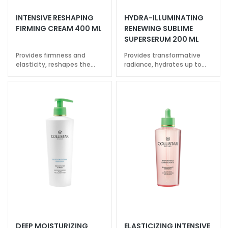
a
INTENSIVE RESHAPING
HYDRA-ILLUMINATING
l
FIRMING CREAM 400 ML
RENEWING SUBLIME
t
SUPERSERUM 200 ML
i
Provides firmness and
Provides transformative
e
elasticity, reshapes the
radiance, hydrates up to
s
contours
72h
C
l
e
a
n
s
e
r
s
M
a
s
DEEP MOISTURIZING
ELASTICIZING INTENSIVE