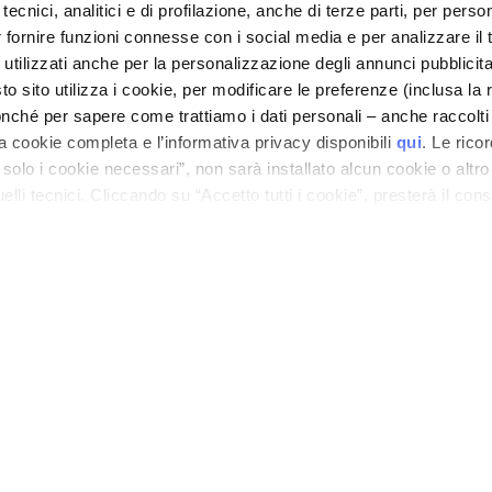
tecnici, analitici e di profilazione, anche di terze parti, per perso
Information
r fornire funzioni connesse con i social media e per analizzare il t
VTO Information
 utilizzati anche per la personalizzazione degli annunci pubblicit
 sito utilizza i cookie, per modificare le preferenze (inclusa la 
PRIVACY AND COOKIE POLICY
nché per sapere come trattiamo i dati personali – anche raccolti
LEGAL NOTICE
STORE LOCATOR
a cookie completa e l’informativa privacy disponibili
qui
. Le rico
a solo i cookie necessari”, non sarà installato alcun cookie o altr
lli tecnici. Cliccando su “Accetto tutti i cookie”, presterà il con
ano - Italy - Capitale Sociale euro 1.050.000,00 interamente versato - C.F. - R.I. Milan
direzione e coordinamento di Bolton Group s.r.l.
cookie utilizzati dal sito. Cliccando su “Altre opzioni”, potrà scegli
orizzare.