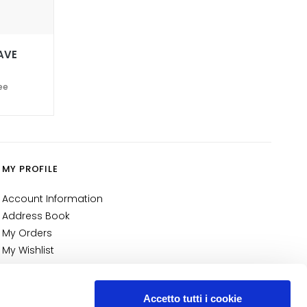
AVE
ree
MY PROFILE
Account Information
Address Book
My Orders
My Wishlist
My Returns
NUMBER 1
IN PERFUMERY
Accetto tutti i cookie