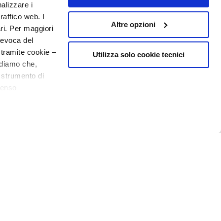
nalizzare i
raffico web. I
Altre opzioni
ari. Per maggiori
revoca del
 tramite cookie –
Utilizza solo cookie tecnici
rdiamo che,
o strumento di
senso
10€ welcome floating pill
o - P.I. 10267000155 - R.E.A MI1361408 - Società soggetta all'attività di
ere, in modo più