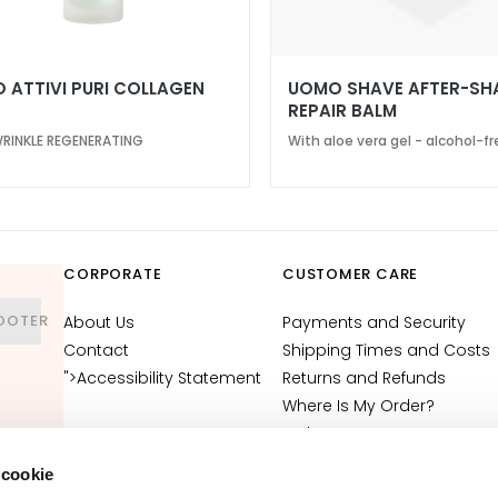
 ATTIVI PURI COLLAGEN
UOMO SHAVE AFTER-SH
REPAIR BALM
RINKLE REGENERATING
With aloe vera gel - alcohol-f
CORPORATE
CUSTOMER CARE
OOTER
About Us
Payments and Security
Contact
Shipping Times and Costs
">Accessibility Statement
Returns and Refunds
Where Is My Order?
E-Shop Contact
Terms and Conditions
 cookie
Cosmetovigilance