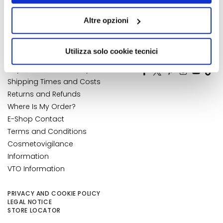
">Accessibility Statement
My Orders
k
quelli tecnici. Cliccando su “Accetto tutti i cookie”,
My Wishlist
s
Altre opzioni
presterà il consenso all’installazione di tutti i cookie
a
My Returns
utilizzati dal sito. Cliccando su “Altre opzioni”, potrà
n
CUSTOMER CARE
scegliere, in modo più granulare, quali cookie
Utilizza solo cookie tecnici
NUMBER 1
IN PERFUMERY
d
autorizzare.
E
Payments and Security
x
Shipping Times and Costs
f
Returns and Refunds
o
Where Is My Order?
l
E-Shop Contact
i
Terms and Conditions
a
Cosmetovigilance
t
Information
o
r
VTO Information
s
PRIVACY AND COOKIE POLICY
S
LEGAL NOTICE
e
STORE LOCATOR
r