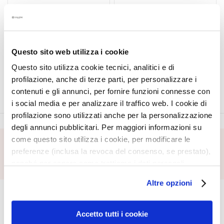
a
ATTIVI PURI
ATTIVI PURI
l
HYALURONIC ACID +
HYALURONIC ACID
t
PEPTIDES EYE CONTOUR
MOLECULAR SPRAY
i
Questo sito web utilizza i cookie
Lifting depuffing
Moisturizing lifting
e
s
Questo sito utilizza cookie tecnici, analitici e di
profilazione, anche di terze parti, per personalizzare i
C
contenuti e gli annunci, per fornire funzioni connesse con
l
i social media e per analizzare il traffico web. I cookie di
e
profilazione sono utilizzati anche per la personalizzazione
a
degli annunci pubblicitari. Per maggiori informazioni su
n
come questo sito utilizza i cookie, per modificare le
s
preferenze (inclusa la revoca del consenso, se prestato),
SUBSCRIBE FOOTER
e
nonché per sapere come trattiamo i dati personali –
r
anche raccolti tramite cookie – può consultare
s
Altre opzioni
CORPORATE
MY PROFILE
l’informativa cookie completa e l’informativa privacy
M
disponibili
qui
. Le ricordiamo che, qualora clicchi su
About Us
Account Information
a
“Utilizza solo i cookie necessari”, non sarà installato
Accetto tutti i cookie
Contact
Address Book
s
alcun cookie o altro strumento di tracciamento diverso da