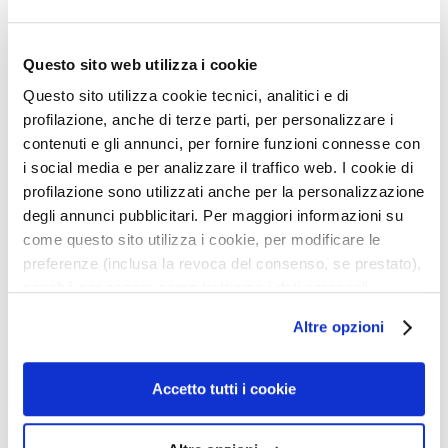
k
BALM - ALCOHOL-FREE
SHAVE ANTI-REDNESS* -
ALCOHOL-FREE
s
a
Questo sito web utilizza i cookie
Hydrates and soothes
Delicate formula
n
redness and irritation
Questo sito utilizza cookie tecnici, analitici e di
d
profilazione, anche di terze parti, per personalizzare i
E
contenuti e gli annunci, per fornire funzioni connesse con
x
i social media e per analizzare il traffico web. I cookie di
f
profilazione sono utilizzati anche per la personalizzazione
o
degli annunci pubblicitari. Per maggiori informazioni su
l
come questo sito utilizza i cookie, per modificare le
i
preferenze (inclusa la revoca del consenso, se prestato),
a
nonché per sapere come trattiamo i dati personali –
t
anche raccolti tramite cookie – può consultare
o
Altre opzioni
l’informativa cookie completa e l’informativa privacy
r
disponibili
qui
. Le ricordiamo che, qualora clicchi su
s
“Utilizza solo i cookie necessari”, non sarà installato
Accetto tutti i cookie
S
HYDRO-GEL AFTER-
DEPILATORY CREAM FOR
alcun cookie o altro strumento di tracciamento diverso da
e
SHAVE FRESH EFFECT -
MEN 200 ML
quelli tecnici. Cliccando su “Accetto tutti i cookie”,
r
ALCOHOL-FREE