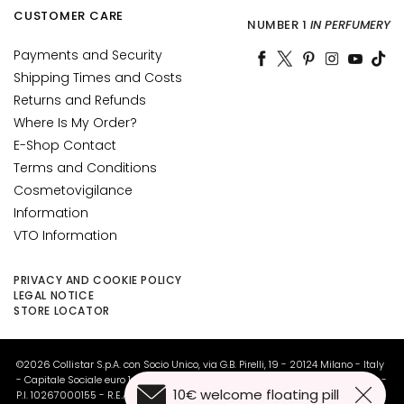
d
CUSTOMER CARE
NUMBER 1
IN PERFUMERY
L
Payments and Security
i
p
Shipping Times and Costs
C
Returns and Refunds
o
Where Is My Order?
n
E-Shop Contact
t
Terms and Conditions
o
Cosmetovigilance
u
Information
r
VTO Information
N
E
PRIVACY AND COOKIE POLICY
LEGAL NOTICE
E
STORE LOCATOR
D
G
©2026 Collistar S.p.A. con Socio Unico, via G.B. Pirelli, 19 - 20124 Milano - Italy
o
- Capitale Sociale euro 1.050.000,00 interamente versato - C.F. - R.I. Milano -
10€ welcome floating pill
c
P.I. 10267000155 - R.E.A MI1361408 - Società soggetta all'attività di direzione