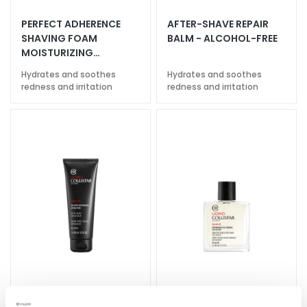
a
PERFECT ADHERENCE
AFTER-SHAVE REPAIR
l
SHAVING FOAM
BALM - ALCOHOL-FREE
t
MOISTURIZING
i
SOOTHING SENSITIVE
Hydrates and soothes
Hydrates and soothes
e
SKIN
redness and irritation
redness and irritation
s
C
l
e
a
n
s
e
r
s
M
a
s
AFTER-SHAVE REPAIR
SENSITIVE SKIN AFTER-