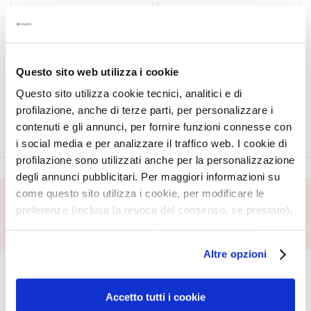
a
FRESHNESS DEO 48 HRS
MULTI ACTIVE
l
DEODORANT 48 HRS
t
DRY SPRAY
i
Questo sito web utilizza i cookie
Fast-absorbing
Dry spray instantly
e
antiperspirant spray
absorbed no alcohol
s
Questo sito utilizza cookie tecnici, analitici e di
profilazione, anche di terze parti, per personalizzare i
C
contenuti e gli annunci, per fornire funzioni connesse con
l
i social media e per analizzare il traffico web. I cookie di
e
profilazione sono utilizzati anche per la personalizzazione
a
degli annunci pubblicitari. Per maggiori informazioni su
n
come questo sito utilizza i cookie, per modificare le
s
preferenze (inclusa la revoca del consenso, se prestato),
SUBSCRIBE FOOTER
e
nonché per sapere come trattiamo i dati personali –
r
anche raccolti tramite cookie – può consultare
s
Altre opzioni
CORPORATE
MY PROFILE
l’informativa cookie completa e l’informativa privacy
M
disponibili
qui
. Le ricordiamo che, qualora clicchi su
About Us
Account Information
a
“Utilizza solo i cookie necessari”, non sarà installato
Accetto tutti i cookie
Contact
Address Book
s
alcun cookie o altro strumento di tracciamento diverso da