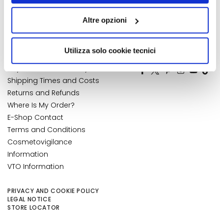
">Accessibility Statement
My Orders
k
quelli tecnici. Cliccando su “Accetto tutti i cookie”,
My Wishlist
s
Altre opzioni
presterà il consenso all’installazione di tutti i cookie
a
My Returns
utilizzati dal sito. Cliccando su “Altre opzioni”, potrà
n
CUSTOMER CARE
scegliere, in modo più granulare, quali cookie
Utilizza solo cookie tecnici
NUMBER 1
IN PERFUMERY
d
autorizzare.
E
Payments and Security
x
Shipping Times and Costs
f
Returns and Refunds
o
Where Is My Order?
l
E-Shop Contact
i
Terms and Conditions
a
Cosmetovigilance
t
Information
o
r
VTO Information
s
PRIVACY AND COOKIE POLICY
S
LEGAL NOTICE
e
STORE LOCATOR
r