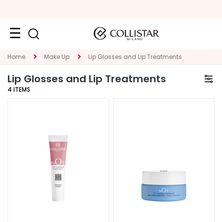
Face
Home
Make Up
Lip Glosses and Lip Treatments
C
Lip Glosses and Lip Treatments
A
4
ITEMS
T
E
G
O
R
Y
S
p
e
c
i