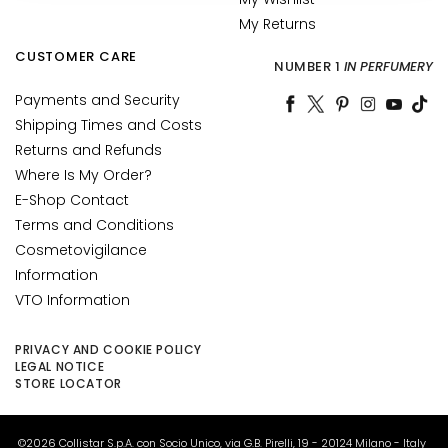
u
My Returns
m
CUSTOMER CARE
s
NUMBER 1
IN PERFUMERY
Payments and Security
F
Shipping Times and Costs
a
Returns and Refunds
c
e
Where Is My Order?
c
E-Shop Contact
r
Terms and Conditions
e
Cosmetovigilance
a
Information
m
VTO Information
s
E
PRIVACY AND COOKIE POLICY
LEGAL NOTICE
y
STORE LOCATOR
e
a
n
©2026 Collistar S.p.A. con Socio Unico, via G.B. Pirelli, 19 - 20124 Milano - Italy