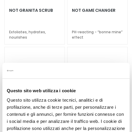
a
NOT GRANITA SCRUB
NOT GAME CHANGER
l
t
i
Exfoliates, hydrates,
PH-reacting - “bonne mine”
e
nourishes
effect
s
C
l
e
a
n
s
Questo sito web utilizza i cookie
e
r
Questo sito utilizza cookie tecnici, analitici e di
s
profilazione, anche di terze parti, per personalizzare i
contenuti e gli annunci, per fornire funzioni connesse con
M
i social media e per analizzare il traffico web. I cookie di
a
profilazione sono utilizzati anche per la personalizzazione
s
NOT BUTTER MASK
NOT LIP CRUSH