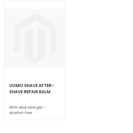
c
e
M
a
g
i
c
h
e
A
n
t
UOMO SHAVE AFTER-
i
SHAVE REPAIR BALM
-
a
With aloe vera gel -
g
alcohol-free
e
H