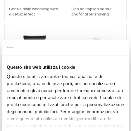
u
Gentle daily cleansing with
Can be applied before
m
a detox effect
and/or after shaving
s
F
a
c
e
c
r
Questo sito web utilizza i cookie
e
Questo sito utilizza cookie tecnici, analitici e di
a
profilazione, anche di terze parti, per personalizzare i
m
contenuti e gli annunci, per fornire funzioni connesse con
s
i social media e per analizzare il traffico web. I cookie di
E
profilazione sono utilizzati anche per la personalizzazione
DEPILATORY CREAM FOR
PERFECT ADHERENCE
y
degli annunci pubblicitari. Per maggiori informazioni su
MEN 200 ML
SHAVING FOAM
e
come questo sito utilizza i cookie, per modificare le
MOISTURIZING
a
SOOTHING SENSITIVE
preferenze (inclusa la revoca del consenso, se prestato),
Hydrates and soothes
n