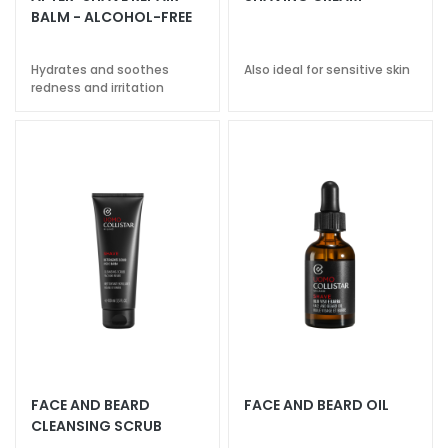
k
BALM - ALCOHOL-FREE
s
a
Hydrates and soothes
Also ideal for sensitive skin
n
redness and irritation
d
E
x
f
o
l
i
a
t
o
r
s
S
FACE AND BEARD
FACE AND BEARD OIL
e
CLEANSING SCRUB
r