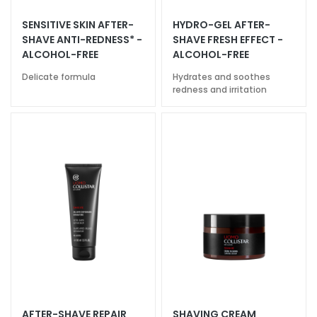
a
SENSITIVE SKIN AFTER-
HYDRO-GEL AFTER-
l
SHAVE ANTI-REDNESS* -
SHAVE FRESH EFFECT -
t
ALCOHOL-FREE
ALCOHOL-FREE
i
Delicate formula
Hydrates and soothes
e
redness and irritation
s
C
l
e
a
n
s
e
r
s
M
a
s
AFTER-SHAVE REPAIR
SHAVING CREAM