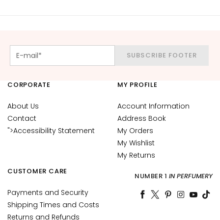
y
d
r
a
t
SUBSCRIBE FOOTER
i
o
n
CORPORATE
MY PROFILE
L
About Us
Account Information
i
Contact
Address Book
f
">Accessibility Statement
My Orders
t
My Wishlist
i
My Returns
n
g
CUSTOMER CARE
NUMBER 1
IN PERFUMERY
B
Payments and Security
r
Shipping Times and Costs
i
Returns and Refunds