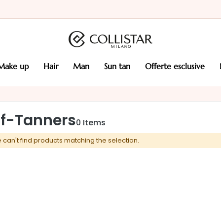
make up
hair
man
sun tan
offerte esclusive
lf-Tanners
0
Items
 can't find products matching the selection.