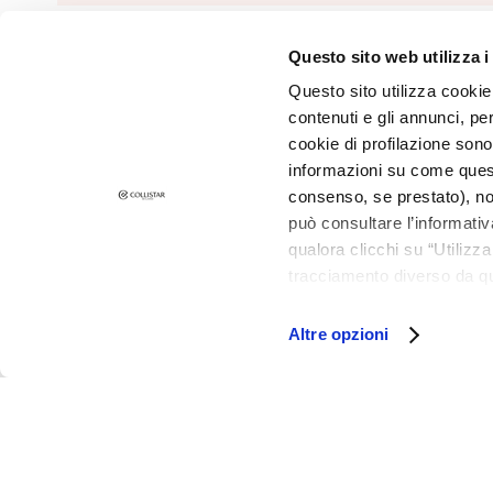
and Oily Skin
Dark spots
Questo sito web utilizza i
©2026 Collistar S.p.A. con Socio Unico, via G.B. Pirelli, 19 - 20124 Mil
Dull skin and
Questo sito utilizza cookie 
discolouration
contenuti e gli annunci, pe
Sensitive skin
cookie di profilazione sono
Wrinkles
informazioni su come questo
consenso, se prestato), no
Loss of tone
può consultare l’informativ
and
qualora clicchi su “Utilizz
compactness
tracciamento diverso da que
LINES
all’installazione di tutti i 
Gocce
granulare, quali cookie aut
Altre opzioni
Magiche
Attivi Puri
Idro Attiva
Rigenera