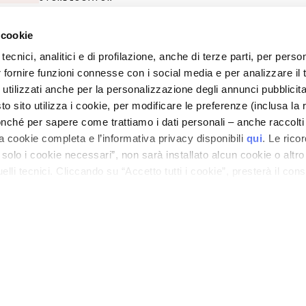
 cookie
ano - Italy - Capitale Sociale euro 1.050.000,00 interamente versato - C.F. - R.I. Milan
direzione e coordinamento di Bolton Group s.r.l.
tecnici, analitici e di profilazione, anche di terze parti, per perso
r fornire funzioni connesse con i social media e per analizzare il t
 utilizzati anche per la personalizzazione degli annunci pubblicit
 sito utilizza i cookie, per modificare le preferenze (inclusa la 
nché per sapere come trattiamo i dati personali – anche raccolti
a cookie completa e l’informativa privacy disponibili
qui
. Le rico
a solo i cookie necessari”, non sarà installato alcun cookie o altr
lli tecnici. Cliccando su “Accetto tutti i cookie”, presterà il con
cookie utilizzati dal sito. Cliccando su “Altre opzioni”, potrà scegli
orizzare.