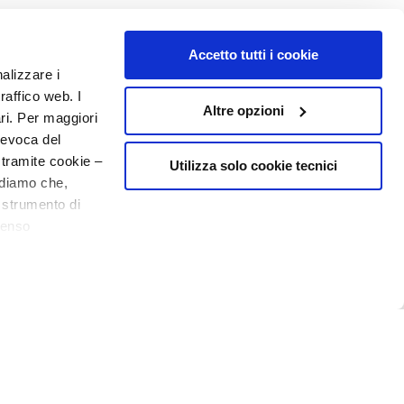
o - P.I. 10267000155 - R.E.A MI1361408 - Società soggetta all'attività di
Accetto tutti i cookie
nalizzare i
raffico web. I
Altre opzioni
ari. Per maggiori
revoca del
 tramite cookie –
Utilizza solo cookie tecnici
rdiamo che,
o strumento di
senso
10€ welcome floating pill
ere, in modo più