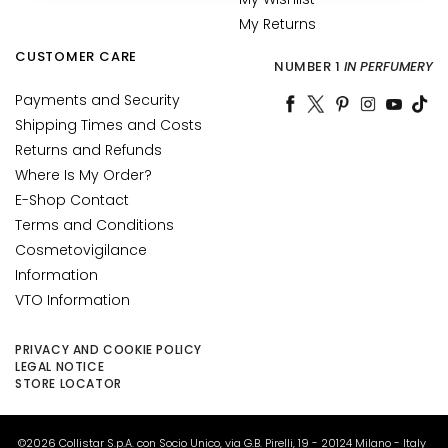
u
My Returns
m
CUSTOMER CARE
s
NUMBER 1
IN PERFUMERY
Payments and Security
F
Shipping Times and Costs
a
Returns and Refunds
c
e
Where Is My Order?
c
E-Shop Contact
r
Terms and Conditions
e
Cosmetovigilance
a
Information
m
VTO Information
s
E
PRIVACY AND COOKIE POLICY
LEGAL NOTICE
y
STORE LOCATOR
e
a
n
©2026 Collistar S.p.A. con Socio Unico, via G.B. Pirelli, 19 - 20124 Milano - Italy