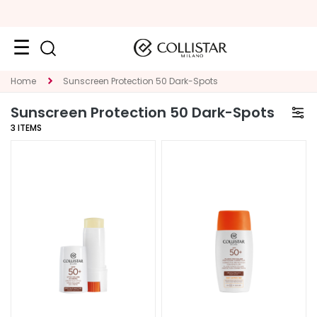
Face
Home
Sunscreen Protection 50 Dark-Spots
C
Sunscreen Protection 50 Dark-Spots
A
3
ITEMS
T
E
G
O
R
Y
S
p
e
c
i