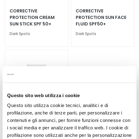
a
CORRECTIVE
CORRECTIVE
l
PROTECTION CREAM
PROTECTION SUN FACE
t
SUN STICK SPF 50+
FLUID SPF50+
i
Dark Spots
Dark Spots
e
s
C
l
e
a
n
s
Questo sito web utilizza i cookie
e
r
Questo sito utilizza cookie tecnici, analitici e di
s
profilazione, anche di terze parti, per personalizzare i
contenuti e gli annunci, per fornire funzioni connesse con
M
i social media e per analizzare il traffico web. I cookie di
a
profilazione sono utilizzati anche per la personalizzazione
s
CORRECTIVE