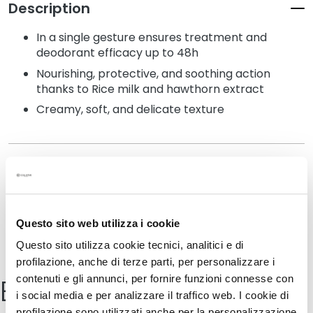
Description
k
s
In a single gesture ensures treatment and
a
deodorant efficacy up to 48h
n
Nourishing, protective, and soothing action
d
thanks to Rice milk and hawthorn extract
E
x
Creamy, soft, and delicate texture
f
o
l
Details
i
a
t
How to use
o
Questo sito web utilizza i cookie
r
Questo sito utilizza cookie tecnici, analitici e di
Safety information
s
profilazione, anche di terze parti, per personalizzare i
Buy online
S
contenuti e gli annunci, per fornire funzioni connesse con
e
i social media e per analizzare il traffico web. I cookie di
r
profilazione sono utilizzati anche per la personalizzazione