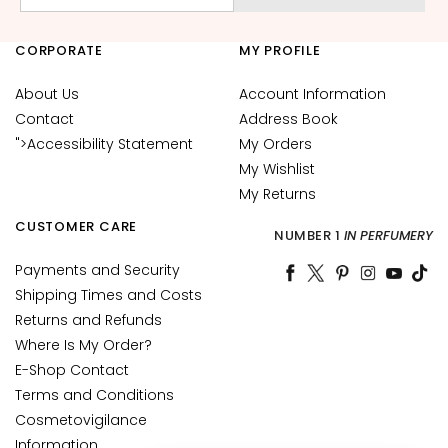
c
e
CORPORATE
MY PROFILE
M
a
About Us
Account Information
g
Contact
Address Book
i
">Accessibility Statement
My Orders
c
My Wishlist
h
My Returns
e
CUSTOMER CARE
A
NUMBER 1
IN PERFUMERY
n
Payments and Security
t
Shipping Times and Costs
i
Returns and Refunds
-
Where Is My Order?
a
E-Shop Contact
g
Terms and Conditions
e
Cosmetovigilance
H
Information