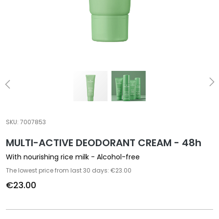
a
l
t
i
e
s
C
l
e
a
SKU:
7007853
n
MULTI-ACTIVE DEODORANT CREAM - 48h
s
e
With nourishing rice milk - Alcohol-free
r
The lowest price from last 30 days: €23.00
s
€23.00
M
a
s