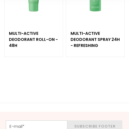
d
L
i
p
C
MULTI-ACTIVE
MULTI-ACTIVE
o
DEODORANT ROLL-ON -
DEODORANT SPRAY 24H
n
48H
- REFRESHING
t
o
u
r
N
E
E
D
G
o
c
SUBSCRIBE FOOTER