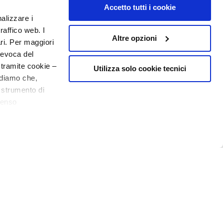
NUMBER 1
IN PERFUMERY
Accetto tutti i cookie
nalizzare i
raffico web. I
Altre opzioni
ari. Per maggiori
revoca del
 tramite cookie –
Utilizza solo cookie tecnici
rdiamo che,
o strumento di
senso
10€ welcome floating pill
o - P.I. 10267000155 - R.E.A MI1361408 - Società soggetta all'attività di
ere, in modo più