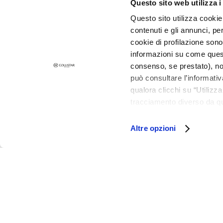
Lift HD+
Questo sito web utilizza i
Futura
Questo sito utilizza cookie 
contenuti e gli annunci, pe
Unica
cookie di profilazione sono
NOT
informazioni su come questo
BODY
consenso, se prestato), no
CATEGORY
può consultare l’informativ
Creams and
qualora clicchi su “Utilizz
Oils
tracciamento diverso da que
©2026 Collistar S.p.A. con Socio Unico, via G.B. Pirelli, 19 - 20124 Mil
all’installazione di tutti i 
Bath and
granulare, quali cookie aut
Altre opzioni
Shower
Body Scrub
Deodorants
Self-Tanners
superserum
NEED