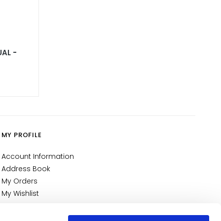
AL -
MY PROFILE
Account Information
Address Book
My Orders
My Wishlist
My Returns