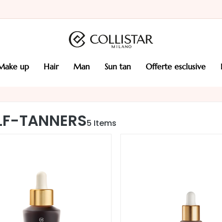
make up
hair
man
sun tan
offerte esclusive
LF-TANNERS
5
Items