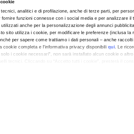
 cookie
Cosmetovigilance
tecnici, analitici e di profilazione, anche di terze parti, per perso
Information
r fornire funzioni connesse con i social media e per analizzare il t
VTO Information
 utilizzati anche per la personalizzazione degli annunci pubblicit
 sito utilizza i cookie, per modificare le preferenze (inclusa la 
PRIVACY AND COOKIE POLICY
nché per sapere come trattiamo i dati personali – anche raccolti
LEGAL NOTICE
STORE LOCATOR
a cookie completa e l’informativa privacy disponibili
qui
. Le rico
a solo i cookie necessari”, non sarà installato alcun cookie o altr
lli tecnici. Cliccando su “Accetto tutti i cookie”, presterà il con
ano - Italy - Capitale Sociale euro 1.050.000,00 interamente versato - C.F. - R.I. Milan
cookie utilizzati dal sito. Cliccando su “Altre opzioni”, potrà scegli
direzione e coordinamento di Bolton Group s.r.l.
orizzare.