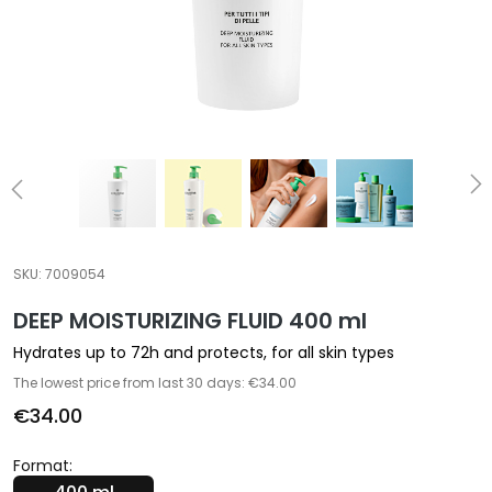
a
l
t
i
e
s
C
l
e
a
SKU:
7009054
n
DEEP MOISTURIZING FLUID 400 ml
s
e
Hydrates up to 72h and protects, for all skin types
r
The lowest price from last 30 days: €34.00
s
€34.00
M
a
Format:
s