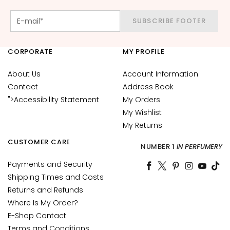
c
e
SUBSCRIBE FOOTER
M
a
CORPORATE
MY PROFILE
g
i
About Us
Account Information
c
Contact
Address Book
h
">Accessibility Statement
My Orders
e
My Wishlist
A
My Returns
n
CUSTOMER CARE
t
NUMBER 1
IN PERFUMERY
i
Payments and Security
-
Shipping Times and Costs
a
Returns and Refunds
g
Where Is My Order?
e
E-Shop Contact
H
Terms and Conditions