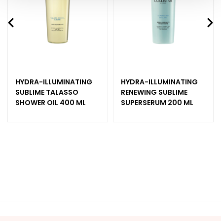
d
L
i
p
C
o
n
HYDRA-ILLUMINATING
HYDRA-ILLUMINATING
t
SUBLIME TALASSO
RENEWING SUBLIME
o
SHOWER OIL 400 ML
SUPERSERUM 200 ML
u
r
N
E
E
D
G
o
c