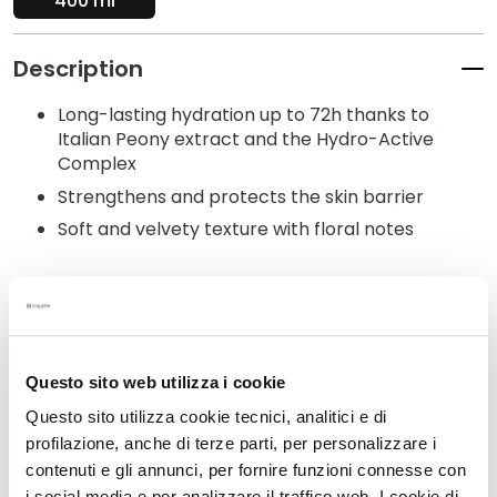
400 ml
k
s
Description
a
n
Long-lasting hydration up to 72h thanks to
d
Italian Peony extract and the Hydro-Active
E
Complex
x
Strengthens and protects the skin barrier
f
o
Soft and velvety texture with floral notes
l
i
a
Details
t
o
r
Questo sito web utilizza i cookie
How to use
s
Questo sito utilizza cookie tecnici, analitici e di
S
profilazione, anche di terze parti, per personalizzare i
Safety information
e
contenuti e gli annunci, per fornire funzioni connesse con
r
i social media e per analizzare il traffico web. I cookie di