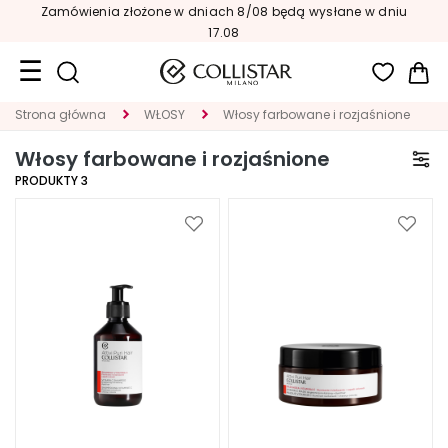
Zamówienia złożone w dniach 8/08 będą wysłane w dniu
17.08
Mój
Strona główna
WŁOSY
Włosy farbowane i rozjaśnione
Format
podróżny
Włosy farbowane i rozjaśnione
PRODUKTY
3
Nowości
TWARZ
Dodaj
Dodaj
do
do
K
listy
listy
A
życzeń
życze
T
E
G
O
R
I