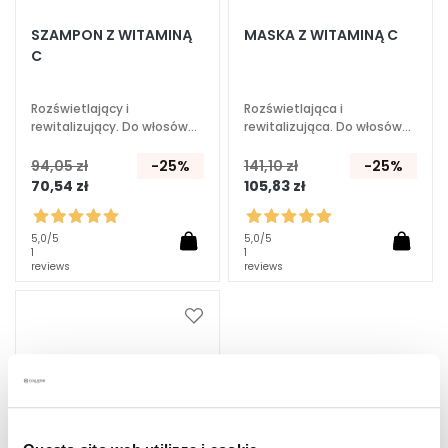
A
SZAMPON Z WITAMINĄ
MASKA Z WITAMINĄ C
E
C
k
s
p
Rozświetlający i
Rozświetlająca i
rewitalizujący. Do włosów
rewitalizująca. Do włosów
e
farbowanych i matowych.
farbowanych i matowych.
r
94,05 zł
-25%
141,10 zł
-25%
c
70,54 zł
105,83 zł
i
O
5,0
/5
5,0
/5
1
1
c
reviews
reviews
z
y
Dodaj
s
do
z
listy
c
życzeń
z
a
n