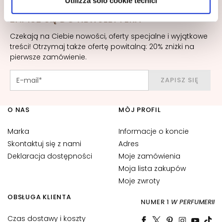
Utilizza solo cookie tecnici
r
autorizzare.
ZAPISZ SIĘ DO NEWSLETTERA
u
m
Czekają na Ciebie nowości, oferty specjalne i wyjątkowe
treści! Otrzymaj także ofertę powitalną: 20% zniżki na
K
pierwsze zamówienie.
r
e
ZAPISZ SIĘ
m
y
d
O NAS
MÒJ PROFIL
o
t
Marka
Informacje o koncie
w
Skontaktuj się z nami
Adres
a
Deklaracja dostępności
Moje zamówienia
r
Moja lista zakupów
z
Moje zwroty
y
OBSŁUGA KLIENTA
NUMER 1
W PERFUMERII
O
k
Czas dostawy i koszty