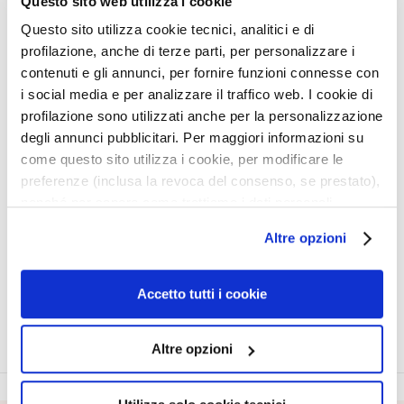
Questo sito web utilizza i cookie
i
Questo sito utilizza cookie tecnici, analitici e di
e
profilazione, anche di terze parti, per personalizzare i
P
contenuti e gli annunci, per fornire funzioni connesse con
e
i social media e per analizzare il traffico web. I cookie di
e
SPRAY
profilazione sono utilizzati anche per la personalizzazione
NABŁYSZCZAJĄCY Z
l
degli annunci pubblicitari. Per maggiori informazioni su
WITAMINĄ C
i
come questo sito utilizza i cookie, per modificare le
n
preferenze (inclusa la revoca del consenso, se prestato),
Rozświetlający i
g
rewitalizujący. Do włosów
nonché per sapere come trattiamo i dati personali –
farbowanych i matowych.
i
anche raccolti tramite cookie – può consultare
148,50 zł
-25%
i
Altre opzioni
l’informativa cookie completa e l’informativa privacy
111,38 zł
m
disponibili
qui
. Le ricordiamo che, qualora clicchi su
a
“Utilizza solo i cookie necessari”, non sarà installato
Accetto tutti i cookie
s
alcun cookie o altro strumento di tracciamento diverso da
k
quelli tecnici. Cliccando su “Accetto tutti i cookie”,
i
Altre opzioni
presterà il consenso all’installazione di tutti i cookie
S
utilizzati dal sito. Cliccando su “Altre opzioni”, potrà
e
scegliere, in modo più granulare, quali cookie