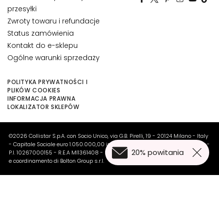
o
przesyłki
l
Zwroty towaru i refundacje
i
Status zamówienia
c
Kontakt do e-sklepu
e
Ogólne warunki sprzedaży
o
c
POLITYKA PRYWATNOŚCI I
z
PLIKÓW COOKIES
u
INFORMACJA PRAWNA
i
LOKALIZATOR SKLEPÓW
u
s
©2026 Collistar S.p.A. con Socio Unico, via G.B. Pirelli, 19 - 20124 Milano - Italy
t
- Capitale Sociale euro 1.050.000,00 interamente versato - C.F. - R.I. Milano -
20% powitania
P.I. 10267000155 - R.E.A MI1361408 - Società soggetta all'attività di direzione
P
e coordinamento di Bolton Group s.r.l.
O
T
R
Z
E
Zastosuj