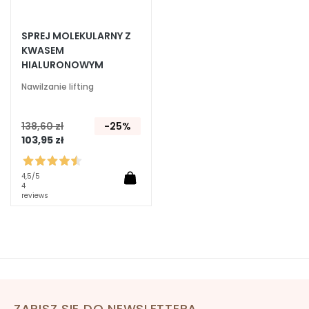
t
e
z
SPREJ MOLEKULARNY Z
i
KWASEM
HIALURONOWYM
o
n
Nawilzanie lifting
e
U
138,60 zł
-25%
V
103,95 zł
v
i
s
4,5
/5
4
o
reviews
R
e
t
i
n
o
ZAPISZ SIĘ DO NEWSLETTERA