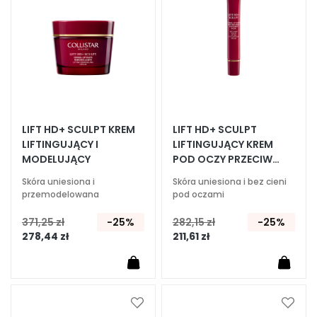
r
u
m
K
r
e
m
LIFT HD+ SCULPT KREM
LIFT HD+ SCULPT
y
LIFTINGUJĄCY I
LIFTINGUJĄCY KREM
d
MODELUJĄCY
POD OCZY PRZECIW
o
CIENIOM
t
Skóra uniesiona i
Skóra uniesiona i bez cieni
przemodelowana
pod oczami
w
a
371,25 zł
-25%
282,15 zł
-25%
r
278,44 zł
211,61 zł
z
y
O
k
Dodaj
Dodaj