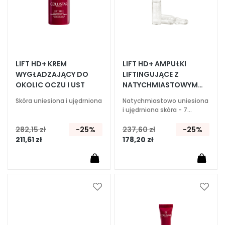
i
e
P
e
e
LIFT HD+ KREM
LIFT HD+ AMPUŁKI
l
WYGŁADZAJĄCY DO
LIFTINGUJĄCE Z
i
OKOLIC OCZU I UST
NATYCHMIASTOWYM
EFEKTEM
n
Skóra uniesiona i ujędrniona
Natychmiastowo uniesiona
g
i ujędrniona skóra - 7
i
ampułek
282,15 zł
-25%
237,60 zł
-25%
i
211,61 zł
178,20 zł
m
a
s
k
i
Dodaj
Dodaj
do
do
S
listy
listy
e
życzeń
życze