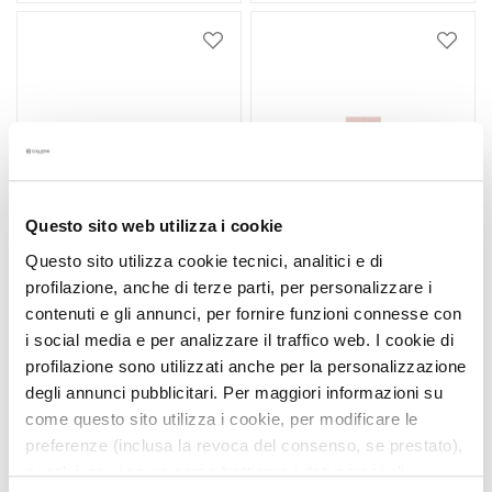
B
A
Dodaj
Dodaj
do
do
G
listy
listy
o
życzeń
życze
c
c
e
M
Questo sito web utilizza i cookie
a
g
Questo sito utilizza cookie tecnici, analitici e di
i
profilazione, anche di terze parti, per personalizzare i
c
contenuti e gli annunci, per fornire funzioni connesse con
RIGENERA
RIGENERA
h
i social media e per analizzare il traffico web. I cookie di
PRZECIWZMARSZCZKO
PRZECIWZMARSZCZKO
e
profilazione sono utilizzati anche per la personalizzazione
WY KREM NAPRAWCZY
WY UJĘDRNIAJĄCY
NA NOC DO TWARZY I
ZABIEG DO UST
degli annunci pubblicitari. Per maggiori informazioni su
A
Gładka i zregenerowana
Gładka skóra
SZYI
come questo sito utilizza i cookie, per modificare le
n
skóra
preferenze (inclusa la revoca del consenso, se prestato),
t
371,25 zł
-25%
237,60 zł
-25%
nonché per sapere come trattiamo i dati personali –
i
278,44 zł
178,20 zł