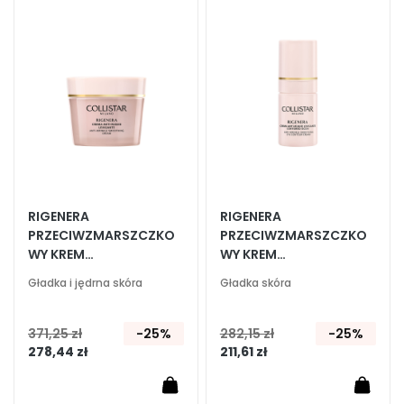
o
do
do
listy
listy
l
życzeń
życze
i
c
e
o
c
z
u
i
u
RIGENERA
RIGENERA
s
PRZECIWZMARSZCZKO
PRZECIWZMARSZCZKO
WY KREM
WY KREM
t
WYGŁADZAJĄCY
WYGŁADZAJĄCY POD
Gładka i jędrna skóra
Gładka skóra
P
OCZY
O
T
371,25 zł
-25%
282,15 zł
-25%
R
278,44 zł
211,61 zł
Z
E