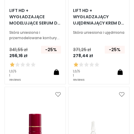
E
LIFT HD +
LIFT HD +
WYGŁADZAJĄCE
WYGŁADZAJĄCY
k
MODELUJĄCE SERUM DO
UJĘDRNIAJĄCY KREM DO
s
TWARZY I SZYI
TWARZY I SZYI
p
Skóra uniesiona i
Skóra uniesiona i ujędrniona
e
przemodelowane kontury
twarzy
r
341,55 zł
-25%
371,25 zł
-25%
c
256,16 zł
278,44 zł
i
O
1,0
/5
1,0
/5
1
1
c
reviews
reviews
z
y
s
Dodaj
Dodaj
do
do
z
listy
listy
c
życzeń
życze
z
a
n