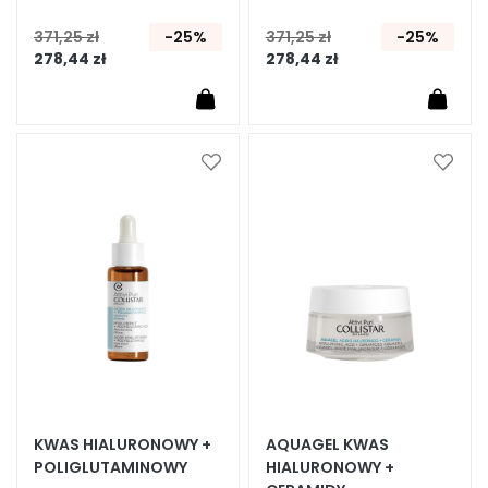
i
f
371,25 zł
-25%
371,25 zł
-25%
t
278,44 zł
278,44 zł
i
n
g
R
Dodaj
Dodaj
do
do
o
listy
listy
z
życzeń
życze
ś
w
i
e
t
l
e
n
KWAS HIALURONOWY +
AQUAGEL KWAS
i
POLIGLUTAMINOWY
HIALURONOWY +
e