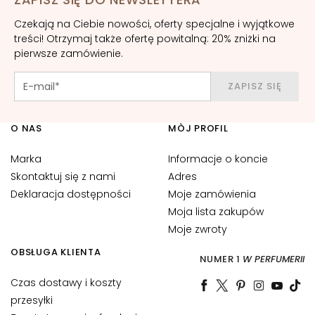
l
Czekają na Ciebie nowości, oferty specjalne i wyjątkowe
R
treści! Otrzymaj także ofertę powitalną: 20% zniżki na
O
pierwsze zamówienie.
Z
W
ZAPISZ SIĘ
I
Ą
Z
O NAS
MÒJ PROFIL
A
Marka
Informacje o koncie
N
Skontaktuj się z nami
Adres
I
A
Deklaracja dostępności
Moje zamówienia
D
Moja lista zakupów
L
Moje zwroty
A
OBSŁUGA KLIENTA
NUMER 1
W PERFUMERII
C
Czas dostawy i koszty
e
przesyłki
r