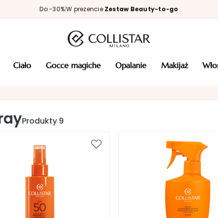
Do -30%
|
W prezencie
Zestaw Beauty-to-go
ciało
gocce magiche
opalanie
makijaż
wł
ray
Produkty
9
Dodaj
do
listy
życzeń