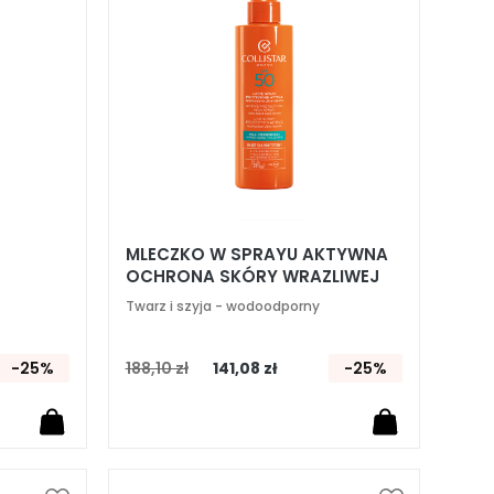
życzeń
życzeń
MLECZKO W SPRAYU AKTYWNA
OCHRONA SKÓRY WRAZLIWEJ
 30
SPF 50
Twarz i szyja - wodoodporny
-25%
188,10 zł
141,08 zł
-25%