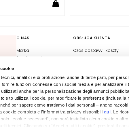
O NAS
OBSŁUGA KLIENTA
Marka
Czas dostawy i koszty
kowe
Skontaktuj się z nami
przesyłki
Deklaracja dostępności
Zwroty towaru i refundacje
 cookie
Status zamówienia
tecnici, analitici e di profilazione, anche di terze parti, per perso
Kontakt do e-sklepu
r fornire funzioni connesse con i social media e per analizzare il t
Ogólne warunki sprzedaży
 utilizzati anche per la personalizzazione degli annunci pubblicit
 sito utilizza i cookie, per modificare le preferenze (inclusa la 
POLITYKA PRYWATNOŚCI I PLIKÓW COOKIES
nché per sapere come trattiamo i dati personali – anche raccolti
INFORMACJA PRAWNA
LOKALIZATOR SKLEPÓW
a cookie completa e l’informativa privacy disponibili
qui
. Le rico
a solo i cookie necessari”, non sarà installato alcun cookie o altr
lli tecnici. Cliccando su “Accetto tutti i cookie”, presterà il con
ano - Italy - Capitale Sociale euro 1.050.000,00 interamente versato - C.F. - R.I. Milan