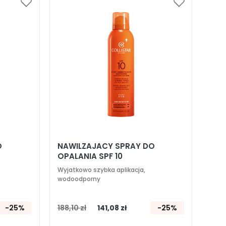
Dodaj
Dodaj
do
do
listy
listy
życzeń
życzeń
O
NAWILZAJACY SPRAY DO
OPALANIA SPF 10
Wyjatkowo szybka aplikacja,
wodoodporny
-25%
188,10 zł
141,08 zł
-25%