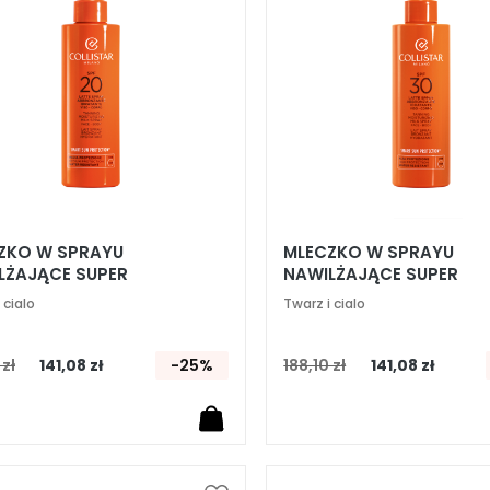
życzeń
ZKO W SPRAYU
MLECZKO W SPRAYU
LŻAJĄCE SUPER
NAWILŻAJĄCE SUPER
AJĄCE FAKTOR SPF 20
OPALAJĄCE FAKTOR SPF
 cialo
Twarz i cialo
 zł
141,08 zł
-25%
188,10 zł
141,08 zł