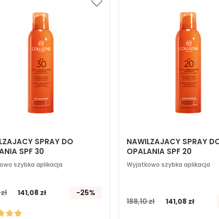
Dodaj
do
listy
życzeń
LZAJACY SPRAY DO
NAWILZAJACY SPRAY D
ANIA SPF 30
OPALANIA SPF 20
owo szybka aplikacja
Wyjatkowo szybka aplikacja
 zł
141,08 zł
-25%
188,10 zł
141,08 zł