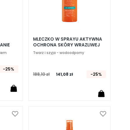
MLECZKO W SPRAYU AKTYWNA
ANIE
OCHRONA SKÓRY WRAZLIWEJ
SPF 30
kiem
Twarz i szyja - wodoodporny
-25%
188,10 zł
141,08 zł
-25%
Dodaj
Dodaj
do
do
listy
listy