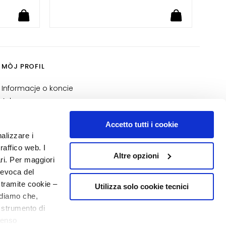
MÒJ PROFIL
Informacje o koncie
Adres
Moje zamówienia
Accetto tutti i cookie
Moja lista zakupów
nalizzare i
Moje zwroty
raffico web. I
Altre opzioni
NUMER 1
W PERFUMERII
ari. Per maggiori
revoca del
 tramite cookie –
Utilizza solo cookie tecnici
rdiamo che,
o strumento di
senso
20% powitania
o - P.I. 10267000155 - R.E.A MI1361408 - Società soggetta all'attività di