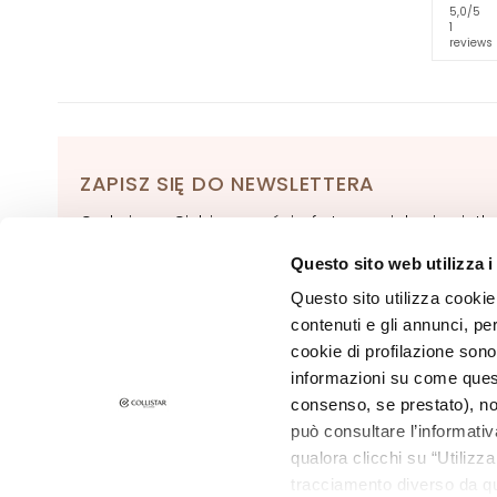
odżywianie
5,0
/5
1
Ujędrnianie
reviews
Antycellulit i
wyszczuplanie
ROZWIĄZANIA
DLA
ZAPISZ SIĘ DO NEWSLETTERA
Krytyczne
Czekają na Ciebie nowości, oferty specjalne i wyjąt
obszary ciała
treści! Otrzymaj także ofertę powitalną: 20% zniżki na
Cellulit
Questo sito web utilizza i
pierwsze zamówienie.
Skóra wiotka
Questo sito utilizza cookie 
ZAPISZ SIĘ
contenuti e gli annunci, pe
Skóra sucha i
cookie di profilazione sono
odwodniona
informazioni su come questo
Miejscowa
consenso, se prestato), no
tkanka
può consultare l’informativ
tłuszczowa
qualora clicchi su “Utilizz
tracciamento diverso da que
Pielęgnacja
©2026 Collistar S.p.A. con Socio Unico, via G.B. Pirelli, 19 - 20124 Mil