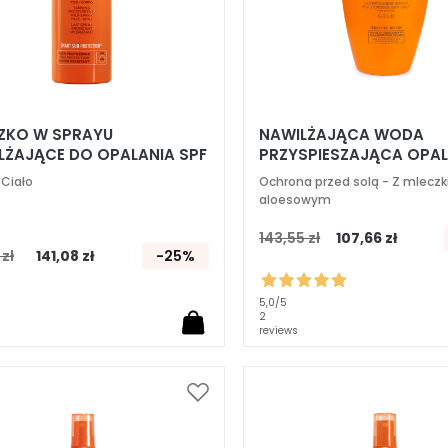
ZKO W SPRAYU
NAWILŻAJĄCA WODA
LŻAJĄCE DO OPALANIA SPF
PRZYSPIESZAJĄCA OPAL
ORO
Ciało
Ochrona przed solą - Z mlecz
aloesowym
143,55 zł
107,66 zł
 zł
141,08 zł
-25%
5,0
/5
2
reviews
Dodaj
do
listy