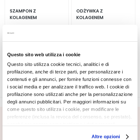
A
SZAMPON Z
ODŻYWKA Z
E
KOLAGENEM
KOLAGENEM
k
s
p
Zagęszczający i
Zagęszczająca i
zwiększający objętość. Do
zwiększająca objętość. Do
e
włosów cienkich i bez
włosów cienkich i bez
r
Product not available
Product not available
objętości.
objętości.
c
Questo sito web utilizza i cookie
i
Questo sito utilizza cookie tecnici, analitici e di
profilazione, anche di terze parti, per personalizzare i
O
contenuti e gli annunci, per fornire funzioni connesse con
c
i social media e per analizzare il traffico web. I cookie di
z
profilazione sono utilizzati anche per la personalizzazione
y
degli annunci pubblicitari. Per maggiori informazioni su
s
come questo sito utilizza i cookie, per modificare le
z
c
preferenze (inclusa la revoca del consenso, se prestato),
ZAPISZ SIĘ DO NEWSLETTERA
z
nonché per sapere come trattiamo i dati personali –
Czekają na Ciebie nowości, oferty specjalne i wyjątkowe
a
anche raccolti tramite cookie – può consultare
Altre opzioni
treści! Otrzymaj także ofertę powitalną: 20% zniżki na
n
l’informativa cookie completa e l’informativa privacy