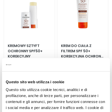
r
u
m
K
r
e
m
KREMOWY SZTYFT
KREM DO CIAŁA Z
y
OCHRONNY SPF50+
FILTREM SPF 50+
d
KOREKCYJNY
KOREKCYJNA OCHRONA
o
PRZECIWSŁONECZNA
t
Specjalne plamy
Specjalne plamy
w
a
188,10 zł
-25%
r
Questo sito web utilizza i cookie
133,65 zł
-25%
141,08 zł
z
100,24 zł
Questo sito utilizza cookie tecnici, analitici e di
y
profilazione, anche di terze parti, per personalizzare i
4,0
/5
1
contenuti e gli annunci, per fornire funzioni connesse con
O
reviews
k
i social media e per analizzare il traffico web. I cookie di