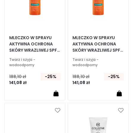
i
e
P
e
e
MLECZKO W SPRAYU
MLECZKO W SPRAYU
l
AKTYWNA OCHRONA
AKTYWNA OCHRONA
i
SKÓRY WRAZLIWEJ SPF
SKÓRY WRAZLIWEJ SPF
30
50
n
Twarz i szyja -
Twarz i szyja -
g
wodoodporny
wodoodporny
i
188,10 zł
-25%
188,10 zł
-25%
i
141,08 zł
141,08 zł
m
a
s
k
i
Dodaj
Dodaj
do
do
S
listy
listy
e
życzeń
życze