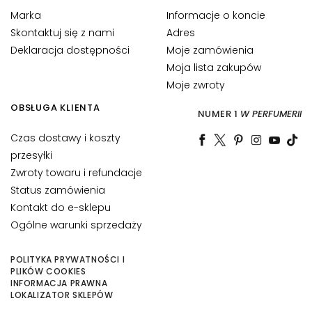
i
Marka
Informacje o koncie
f
Skontaktuj się z nami
Adres
t
i
Deklaracja dostępności
Moje zamówienia
n
Moja lista zakupów
g
Moje zwroty
OBSŁUGA KLIENTA
R
NUMER 1
W PERFUMERII
o
Czas dostawy i koszty
z
przesyłki
ś
w
Zwroty towaru i refundacje
i
Status zamówienia
e
Kontakt do e-sklepu
t
Ogólne warunki sprzedaży
l
e
POLITYKA PRYWATNOŚCI I
n
PLIKÓW COOKIES
INFORMACJA PRAWNA
i
LOKALIZATOR SKLEPÓW
e