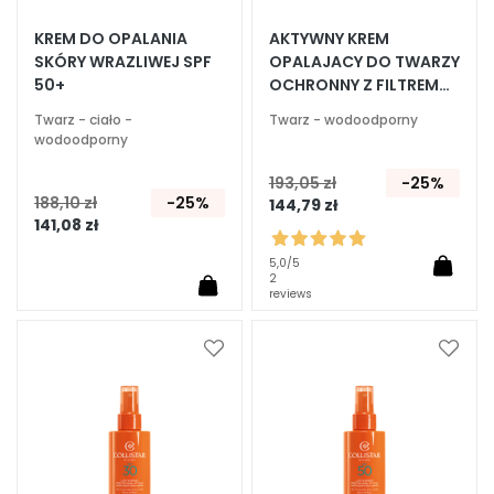
E
KREM DO OPALANIA
AKTYWNY KREM
SKÓRY WRAZLIWEJ SPF
OPALAJACY DO TWARZY
k
50+
OCHRONNY Z FILTREM
s
SKÓRY WRAZLIWEJ SPF
p
Twarz - ciało -
Twarz - wodoodporny
50+
e
wodoodporny
r
193,05 zł
-25%
c
188,10 zł
-25%
144,79 zł
i
141,08 zł
O
5,0
/5
2
c
reviews
z
y
s
Dodaj
Dodaj
do
do
z
listy
listy
c
życzeń
życze
z
a
n