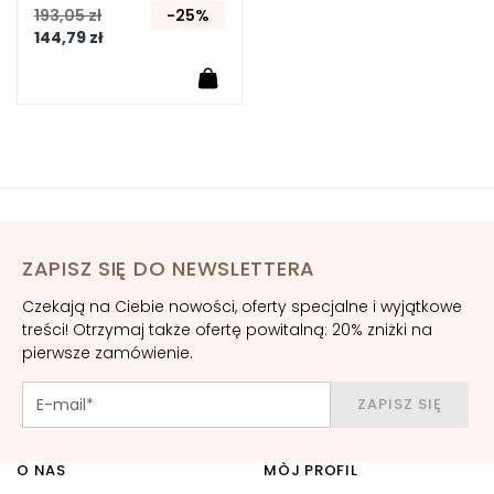
-
193,05 zł
-25%
a
144,79 zł
g
e
i
n
g
N
a
w
ZAPISZ SIĘ DO NEWSLETTERA
i
l
Czekają na Ciebie nowości, oferty specjalne i wyjątkowe
ż
treści! Otrzymaj także ofertę powitalną: 20% zniżki na
pierwsze zamówienie.
a
n
i
ZAPISZ SIĘ
e
O NAS
MÒJ PROFIL
L