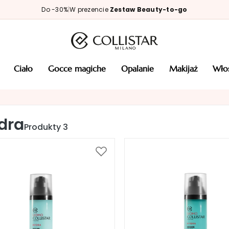
Do -30%
|
W prezencie
Zestaw Beauty-to-go
ciało
gocce magiche
opalanie
makijaż
wł
dra
Produkty
3
Dodaj
do
listy
życzeń