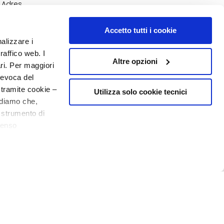
Adres
Moje zamówienia
Moja lista zakupów
Accetto tutti i cookie
Moje zwroty
nalizzare i
raffico web. I
Altre opzioni
NUMER 1
W PERFUMERII
ari. Per maggiori
revoca del
 tramite cookie –
Utilizza solo cookie tecnici
rdiamo che,
o strumento di
senso
o - P.I. 10267000155 - R.E.A MI1361408 - Società soggetta all'attività di
20% powitania
ere, in modo più