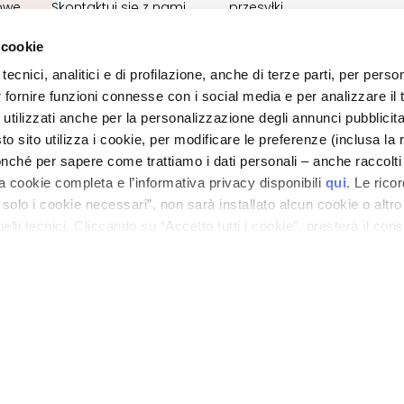
kowe
Skontaktuj się z nami
przesyłki
Deklaracja dostępności
Zwroty towaru i refundacje
 cookie
Status zamówienia
Kontakt do e-sklepu
tecnici, analitici e di profilazione, anche di terze parti, per perso
Ogólne warunki sprzedaży
r fornire funzioni connesse con i social media e per analizzare il t
 utilizzati anche per la personalizzazione degli annunci pubblicit
 sito utilizza i cookie, per modificare le preferenze (inclusa la 
POLITYKA PRYWATNOŚCI I PLIKÓW COOKIES
INFORMACJA PRAWNA
nché per sapere come trattiamo i dati personali – anche raccolti
LOKALIZATOR SKLEPÓW
a cookie completa e l’informativa privacy disponibili
qui
. Le rico
a solo i cookie necessari”, non sarà installato alcun cookie o altr
lli tecnici. Cliccando su “Accetto tutti i cookie”, presterà il con
ano - Italy - Capitale Sociale euro 1.050.000,00 interamente versato - C.F. - R.I. Milan
direzione e coordinamento di Bolton Group s.r.l.
cookie utilizzati dal sito. Cliccando su “Altre opzioni”, potrà scegli
orizzare.