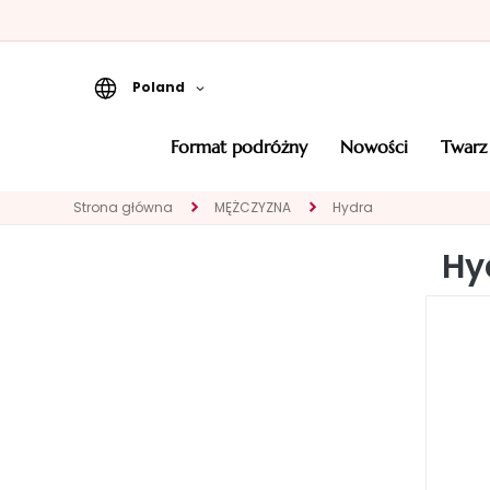
Poland
Format podróżny
format podróżny
nowości
twarz
Nowości
Strona główna
MĘŻCZYZNA
Hydra
TWARZ
KATEGORIA
Hy
Eksperci
Oczyszczanie
Peelingi i maski
Serum
Kremy do twarzy
Okolice oczu i
ust