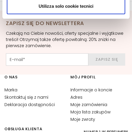
r
scegliere, in modo più granulare, quali cookie
Utilizza solo cookie tecnici
u
autorizzare.
m
ZAPISZ SIĘ DO NEWSLETTERA
K
Czekają na Ciebie nowości, oferty specjalne i wyjątkowe
r
treści! Otrzymaj także ofertę powitalną: 20% zniżki na
e
pierwsze zamówienie.
m
y
ZAPISZ SIĘ
d
o
t
O NAS
MÒJ PROFIL
w
a
Marka
Informacje o koncie
r
Skontaktuj się z nami
Adres
z
Deklaracja dostępności
Moje zamówienia
y
Moja lista zakupów
Moje zwroty
O
k
OBSŁUGA KLIENTA
NUMER 1
W PERFUMERII