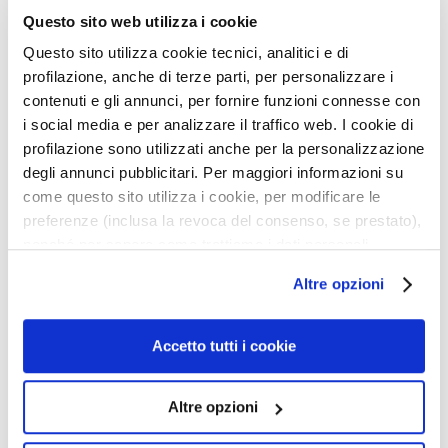
i
Questo sito web utilizza i cookie
e
Questo sito utilizza cookie tecnici, analitici e di
P
profilazione, anche di terze parti, per personalizzare i
e
contenuti e gli annunci, per fornire funzioni connesse con
e
i social media e per analizzare il traffico web. I cookie di
UNIWERSALNA PALETA -
NOT GLOW VIBES
l
111 AURA
profilazione sono utilizzati anche per la personalizzazione
i
degli annunci pubblicitari. Per maggiori informazioni su
n
come questo sito utilizza i cookie, per modificare le
Nieskończone
Rozświetlacz w płynie w
g
Zastosowania do
opakowaniu z aplikatorem
preferenze (inclusa la revoca del consenso, se prestato),
i
Twarzy&Oczu
gąbkowym
nonché per sapere come trattiamo i dati personali –
i
173,25 zł
-25%
anche raccolti tramite cookie – può consultare
189,00 zł
-25%
129,94 zł
m
Altre opzioni
l’informativa cookie completa e l’informativa privacy
141,75 zł
a
2 colors available
disponibili
qui
. Le ricordiamo che, qualora clicchi su
s
“Utilizza solo i cookie necessari”, non sarà installato
Accetto tutti i cookie
k
alcun cookie o altro strumento di tracciamento diverso da
i
quelli tecnici. Cliccando su “Accetto tutti i cookie”,
Altre opzioni
S
presterà il consenso all’installazione di tutti i cookie
e
utilizzati dal sito. Cliccando su “Altre opzioni”, potrà