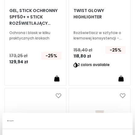
E
GEL, STICK OCHRONNY
TWIST GLOWY
SPF50+ + STICK
HIGHLIGHTER
k
ROZŚWIETLAJĄCY
s
SHIMMER
p
Ochrona i blask w kilku
Rozświetlacz w sztyfcie o
e
praktycznych krokach
kremowej konsystencji -
Aplikacja do twarzy, oczu i
r
ust
158,40 zł
-25%
c
173,25 zł
-25%
118,80 zł
i
129,94 zł
2 colors available
O
c
z
y
s
Dodaj
Dodaj
do
do
z
listy
listy
c
życzeń
życze
z
a
n