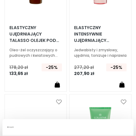
i
e
P
ELASTYCZNY
ELASTYCZNY
e
UJĘDRNIAJĄCY
INTENSYWNIE
e
TALASSO OLEJEK POD
UJĘDRNIAJĄCY
l
PRYSZNIC 400 ML
SUPERSERUM 200 ML
Oleo-żel oczyszczający o
Jedwabisty i zmysłowy,
i
pudrowych i kwiatowych
ujędrnia, tonizuje i naprawia
n
nutach
g
178,20 zł
-25%
277,20 zł
-25%
i
133,65 zł
207,90 zł
i
m
a
s
Dodaj
Dodaj
k
do
do
i
listy
listy
życzeń
życze
S
e