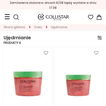
Zamówienia złożone w dniach 8/08 będą wysłane w dniu
17.08
Mój
Strona główna
Ciało
Ujędrnianie
Format
podróżny
Ujędrnianie
PRODUKTY
8
Nowości
TWARZ
Dodaj
Dodaj
do
do
K
listy
listy
A
życzeń
życze
T
E
G
O
R
I