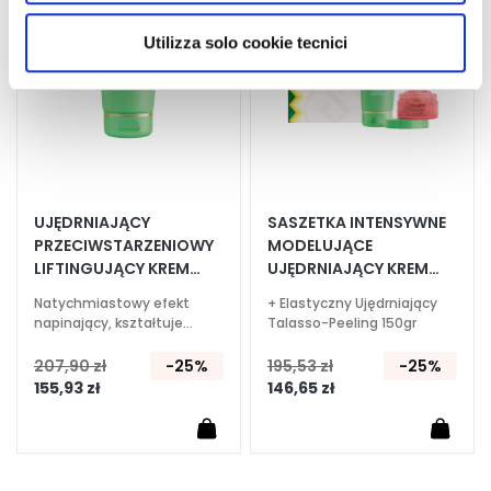
utilizzati dal sito. Cliccando su “Altre opzioni”, potrà
o
życzeń
życze
scegliere, in modo più granulare, quali cookie
l
Utilizza solo cookie tecnici
autorizzare.
i
c
e
o
c
z
u
UJĘDRNIAJĄCY
SASZETKA INTENSYWNE
i
PRZECIWSTARZENIOWY
MODELUJĄCE
u
LIFTINGUJĄCY KREM
UJĘDRNIAJĄCY KREM
s
200 ML
200ML
Natychmiastowy efekt
+ Elastyczny Ujędrniający
t
napinający, kształtuje
Talasso-Peeling 150gr
kontury, rozświetla i
P
wyrównuje
207,90 zł
-25%
195,53 zł
-25%
O
155,93 zł
146,65 zł
T
R
Z
E