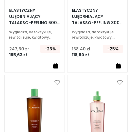
A
ELASTYCZNY
ELASTYCZNY
E
UJĘDRNIAJĄCY
UJĘDRNIAJĄCY
k
TALASSO-PEELING 600
TALASSO-PEELING 300
s
GR
GR
p
Wygładza, detoksykuje,
Wygładza, detoksykuje,
rewitalizuje, kwiatowy,
rewitalizuje, kwiatowy,
e
owocowy zapach
owocowy zapach
r
247,50 zł
-25%
158,40 zł
-25%
c
185,63 zł
118,80 zł
i
O
c
z
Dodaj
Dodaj
y
do
do
s
listy
listy
życzeń
życze
z
c
z
a
n