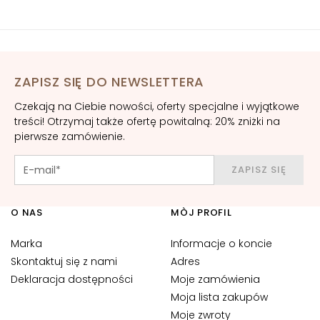
B
A
G
o
ZAPISZ SIĘ DO NEWSLETTERA
c
c
Czekają na Ciebie nowości, oferty specjalne i wyjątkowe
e
treści! Otrzymaj także ofertę powitalną: 20% zniżki na
M
pierwsze zamówienie.
a
g
ZAPISZ SIĘ
i
c
O NAS
MÒJ PROFIL
h
e
Marka
Informacje o koncie
Skontaktuj się z nami
Adres
A
n
Deklaracja dostępności
Moje zamówienia
t
Moja lista zakupów
i
Moje zwroty