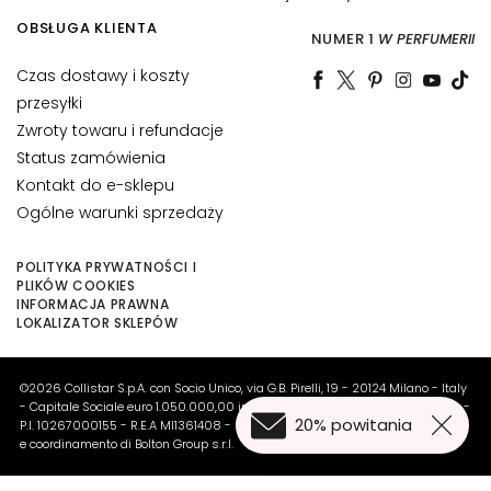
-
OBSŁUGA KLIENTA
a
NUMER 1
W PERFUMERII
g
Czas dostawy i koszty
e
przesyłki
i
Zwroty towaru i refundacje
n
Status zamówienia
g
Kontakt do e-sklepu
N
Ogólne warunki sprzedaży
a
w
POLITYKA PRYWATNOŚCI I
i
PLIKÓW COOKIES
l
INFORMACJA PRAWNA
LOKALIZATOR SKLEPÓW
ż
a
n
©2026 Collistar S.p.A. con Socio Unico, via G.B. Pirelli, 19 - 20124 Milano - Italy
i
- Capitale Sociale euro 1.050.000,00 interamente versato - C.F. - R.I. Milano -
20% powitania
P.I. 10267000155 - R.E.A MI1361408 - Società soggetta all'attività di direzione
e
e coordinamento di Bolton Group s.r.l.
L