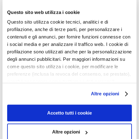
r
u
Questo sito web utilizza i cookie
m
Questo sito utilizza cookie tecnici, analitici e di
profilazione, anche di terze parti, per personalizzare i
K
contenuti e gli annunci, per fornire funzioni connesse con
r
i social media e per analizzare il traffico web. I cookie di
e
INTENSYWNE
UJĘDRNIAJĄCY
m
MODELUJĄCE
MODELUJĄCY KREM DO
profilazione sono utilizzati anche per la personalizzazione
UJĘDRNIAJĄCY KREM
BRZUCHA I BIODER 200
y
degli annunci pubblicitari. Per maggiori informazioni su
400 ML
ML
d
come questo sito utilizza i cookie, per modificare le
Nadaje jędrność i
Efekt niewidocznej
o
elastyczność, kształtuje
powłoczki, tonizuje i
preferenze (inclusa la revoca del consenso, se prestato),
kontury
poprawia elastyczność
t
nonché per sapere come trattiamo i dati personali –
297,00 zł
-25%
247,50 zł
-25%
w
anche raccolti tramite cookie – può consultare
222,75 zł
185,63 zł
Altre opzioni
a
l’informativa cookie completa e l’informativa privacy
r
disponibili
qui
. Le ricordiamo che, qualora clicchi su
z
“Utilizza solo i cookie necessari”, non sarà installato
Accetto tutti i cookie
y
alcun cookie o altro strumento di tracciamento diverso da
Dodaj
Dodaj
quelli tecnici. Cliccando su “Accetto tutti i cookie”,
O
do
do
Altre opzioni
presterà il consenso all’installazione di tutti i cookie
k
listy
listy