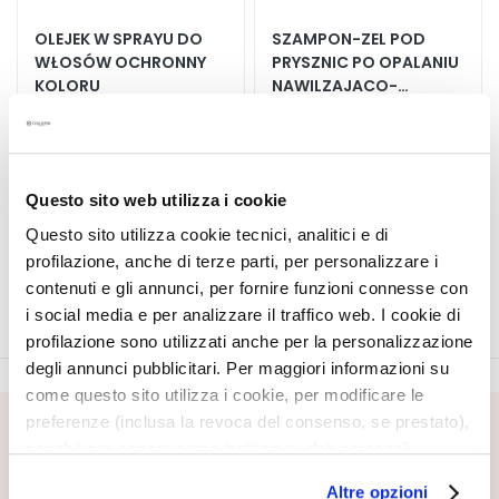
A
OLEJEK W SPRAYU DO
SZAMPON-ZEL POD
E
WŁOSÓW OCHRONNY
PRYSZNIC PO OPALANIU
k
KOLORU
NAWILZAJACO-
s
ODBUDOWUJACY
p
Utrwala i przedluza
123,75 zł
-25%
opalenizne
e
92,81 zł
r
153,45 zł
-25%
c
Questo sito web utilizza i cookie
115,09 zł
i
5,0
/5
Questo sito utilizza cookie tecnici, analitici e di
1
reviews
profilazione, anche di terze parti, per personalizzare i
O
c
contenuti e gli annunci, per fornire funzioni connesse con
z
i social media e per analizzare il traffico web. I cookie di
y
profilazione sono utilizzati anche per la personalizzazione
s
degli annunci pubblicitari. Per maggiori informazioni su
z
come questo sito utilizza i cookie, per modificare le
c
preferenze (inclusa la revoca del consenso, se prestato),
ZAPISZ SIĘ DO NEWSLETTERA
z
nonché per sapere come trattiamo i dati personali –
a
anche raccolti tramite cookie – può consultare
Czekają na Ciebie nowości, oferty specjalne i wyjątkowe
Altre opzioni
n